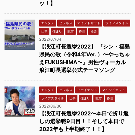
ッ！】
エンタメ
ビジネス
マインドセット
ライフスタイル
仕事
住まい
地方
移住
音楽
2022/07/04
【浪江町長選挙2022】 『シン・福島
県民の歌（令和4年Ver. ）〜やっちゃ
えFUKUSHIMA〜』男性ヴォーカル
浪江町長選挙公式テーマソング
エンタメ
ビジネス
ファイナンス
マインドセット
ライフスタイル
仕事
住まい
地方
移住
2022/06/30
【浪江町長選挙2022〜本日で折り返
しの選挙戦9日目！！そして本日で
2022年も上半期終了！！】