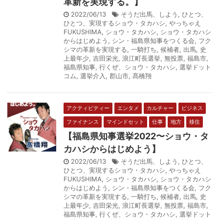
革新を実現する。】
2022/06/13
そうだ出馬、しよう
,
ひとつ、
ひとつ、実現するショウ・タカハシ
,
やっちゃえ
FUKUSHIMA
,
ショウ・タカハシ
,
ショウ・タカハシ
からはじめよう
,
シン・福島県知事をつくる会
,
フク
シマの革新を実現する
,
一騎打ち
,
候補者
,
出馬
,
史
上最年少
,
吉田栄光
,
浪江町長選挙
,
無投票
,
福島市
,
福島県知事
,
行くぜ、ショウ・タカハシ
,
選挙ドット
コム
,
選挙介入
,
郡山市
,
髙橋翔
アクティビティー
エンタメ
カルチャー
ビジネス
ファイナンス
マインドセット
仕事
地方
移住
【福島県知事選挙2022〜ショウ・タ
カハシからはじめよう】
2022/06/13
そうだ出馬、しよう
,
ひとつ、
ひとつ、実現するショウ・タカハシ
,
やっちゃえ
FUKUSHIMA
,
ショウ・タカハシ
,
ショウ・タカハシ
からはじめよう
,
シン・福島県知事をつくる会
,
フク
シマの革新を実現する
,
一騎打ち
,
候補者
,
出馬
,
史
上最年少
,
吉田栄光
,
浪江町長選挙
,
無投票
,
福島市
,
福島県知事
,
行くぜ、ショウ・タカハシ
,
選挙ドット