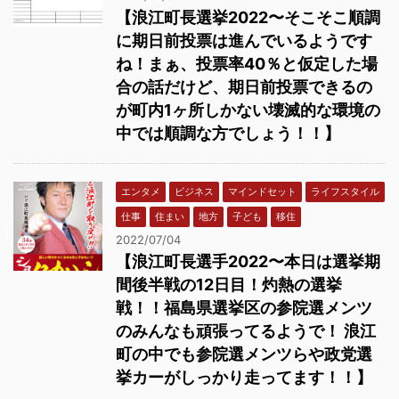
【浪江町長選挙2022〜そこそこ順調
に期日前投票は進んでいるようです
ね！まぁ、投票率40％と仮定した場
合の話だけど、期日前投票できるの
が町内1ヶ所しかない壊滅的な環境の
中では順調な方でしょう！！】
エンタメ
ビジネス
マインドセット
ライフスタイル
仕事
住まい
地方
子ども
移住
2022/07/04
【浪江町長選手2022〜本日は選挙期
間後半戦の12日目！灼熱の選挙
戦！！福島県選挙区の参院選メンツ
のみんなも頑張ってるようで！ 浪江
町の中でも参院選メンツらや政党選
挙カーがしっかり走ってます！！】