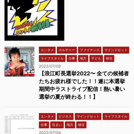
エンタメ
カルチャー
ファイナンス
マインドセット
ライフスタイル
仕事
地方
子ども
移住
2022/07/09
【浪江町長選挙2022〜 全ての候補者
たちお疲れ様でした！！遂に本選挙
期間中ラストライブ配信！熱い暑い
選挙の夏が終わる！！】
エンタメ
ビジネス
マインドセット
ライフスタイル
仕事
住まい
地方
移住
2022/07/04