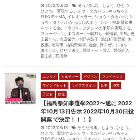
2022/06/22
そうだ出馬、しよう
,
ひとつ、
ひとつ、実現するショウ・タカハシ
,
やっちゃえ
FUKUSHIMA
,
イレギュラー
,
ショウ・タカハシ
,
シ
ョウ・タカハシからはじめよう
,
シン・福島県知事
をつくる会
,
トラブル
,
フクシマの革新を実現する
,
フュージョン
,
ポスター
,
一騎打ち
,
候補者
,
出馬
,
史
上最年少
,
吉田栄光
,
小野寺彰子
,
浪江町長選挙
,
無
投票
,
福島市
,
福島県知事
,
融合
,
行くぜ、ショウ・
タカハシ
,
貼り間違え
,
選挙ドットコム
,
選挙介入
,
郡山市
,
髙橋翔
エンタメ
カルチャー
ビジネス
ファイナンス
マインドセット
ライフスタイル
仕事
地方
子ども
移住
【福島県知事選挙2022〜遂に 2022
年10月13日告示 2022年10月30日投
開票 で決定！！！ 】
2022/06/16
そうだ出馬、しよう
,
ひとつ、
ひとつ、実現するショウ・タカハシ
,
やっちゃえ
FUKUSHIMA
,
ショウ・タカハシ
,
ショウ・タカハシ