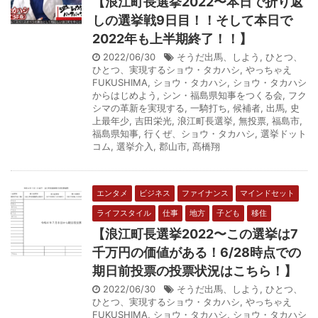
【浪江町長選挙2022〜本日で折り返
しの選挙戦9日目！！そして本日で
2022年も上半期終了！！】
2022/06/30
そうだ出馬、しよう
,
ひとつ、
ひとつ、実現するショウ・タカハシ
,
やっちゃえ
FUKUSHIMA
,
ショウ・タカハシ
,
ショウ・タカハシ
からはじめよう
,
シン・福島県知事をつくる会
,
フク
シマの革新を実現する
,
一騎打ち
,
候補者
,
出馬
,
史
上最年少
,
吉田栄光
,
浪江町長選挙
,
無投票
,
福島市
,
福島県知事
,
行くぜ、ショウ・タカハシ
,
選挙ドット
コム
,
選挙介入
,
郡山市
,
髙橋翔
エンタメ
ビジネス
ファイナンス
マインドセット
ライフスタイル
仕事
地方
子ども
移住
【浪江町長選挙2022〜この選挙は7
千万円の価値がある！6/28時点での
期日前投票の投票状況はこちら！】
2022/06/30
そうだ出馬、しよう
,
ひとつ、
ひとつ、実現するショウ・タカハシ
,
やっちゃえ
FUKUSHIMA
,
ショウ・タカハシ
,
ショウ・タカハシ