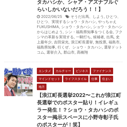
タカハシか、シャア・アズナブルぐ
らいしかいないだろう！！】
2022/06/25
そうだ出馬、しよう
,
ひとつ、
ひとつ、実現するショウ・タカハシ
,
やっちゃえ
FUKUSHIMA
,
ショウ・タカハシ
,
ショウ・タカハシ
からはじめよう
,
シン・福島県知事をつくる会
,
フク
シマの革新を実現する
,
一騎打ち
,
候補者
,
出馬
,
史
上最年少
,
吉田栄光
,
浪江町長選挙
,
無投票
,
福島市
,
福島県知事
,
行くぜ、ショウ・タカハシ
,
選挙ドット
コム
,
選挙介入
,
郡山市
,
髙橋翔
エンタメ
カルチャー
ビジネス
ファイナンス
マインドセット
ライフスタイル
仕事
住まい
地方
【浪江町長選挙2022〜これが浪江町
長選挙でのポスター貼り！イレギュ
ラー発生！？ショウ・タカハシのポ
スター掲示スペースに小野寺彰子氏
のポスターが！笑】