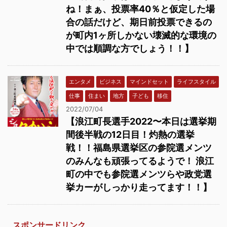
ね！まぁ、投票率40％と仮定した場
合の話だけど、期日前投票できるの
が町内1ヶ所しかない壊滅的な環境の
中では順調な方でしょう！！】
エンタメ
ビジネス
マインドセット
ライフスタイル
仕事
住まい
地方
子ども
移住
2022/07/04
【浪江町長選手2022〜本日は選挙期
間後半戦の12日目！灼熱の選挙
戦！！福島県選挙区の参院選メンツ
のみんなも頑張ってるようで！ 浪江
町の中でも参院選メンツらや政党選
挙カーがしっかり走ってます！！】
スポンサードリンク