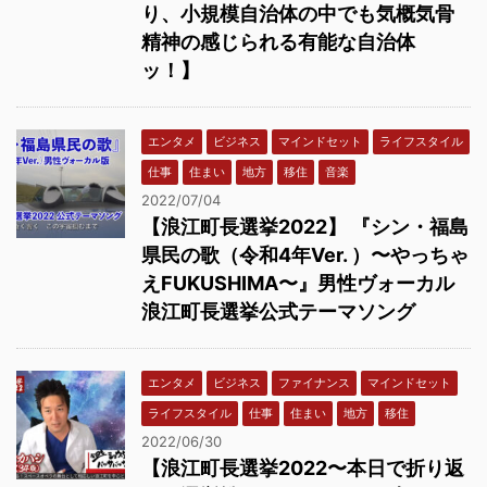
り、小規模自治体の中でも気概気骨
精神の感じられる有能な自治体
ッ！】
エンタメ
ビジネス
マインドセット
ライフスタイル
仕事
住まい
地方
移住
音楽
2022/07/04
【浪江町長選挙2022】 『シン・福島
県民の歌（令和4年Ver. ）〜やっちゃ
えFUKUSHIMA〜』男性ヴォーカル
浪江町長選挙公式テーマソング
エンタメ
ビジネス
ファイナンス
マインドセット
ライフスタイル
仕事
住まい
地方
移住
2022/06/30
【浪江町長選挙2022〜本日で折り返