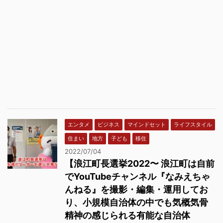
エンタメ
ビジネス
マインドセット
ライフスタイル
住まい
地方
子ども
移住
2022/07/04
【浪江町長選挙2022〜 浪江町は自前
でYouTubeチャンネル『なみえちゃ
んねる』を撮影・編集・運用してお
り、小規模自治体の中でも気概気骨
精神の感じられる有能な自治体