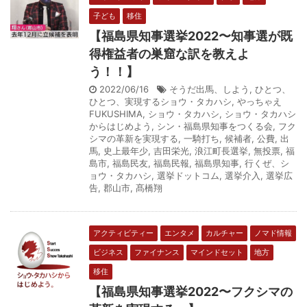
子ども
移住
【福島県知事選挙2022〜知事選が既
得権益者の巣窟な訳を教えよ
う！！】
2022/06/16
そうだ出馬、しよう
,
ひとつ、
ひとつ、実現するショウ・タカハシ
,
やっちゃえ
FUKUSHIMA
,
ショウ・タカハシ
,
ショウ・タカハシ
からはじめよう
,
シン・福島県知事をつくる会
,
フク
シマの革新を実現する
,
一騎打ち
,
候補者
,
公費
,
出
馬
,
史上最年少
,
吉田栄光
,
浪江町長選挙
,
無投票
,
福
島市
,
福島民友
,
福島民報
,
福島県知事
,
行くぜ、シ
ョウ・タカハシ
,
選挙ドットコム
,
選挙介入
,
選挙広
告
,
郡山市
,
髙橋翔
アクティビティー
エンタメ
カルチャー
ノマド情報
ビジネス
ファイナンス
マインドセット
地方
移住
【福島県知事選挙2022〜フクシマの