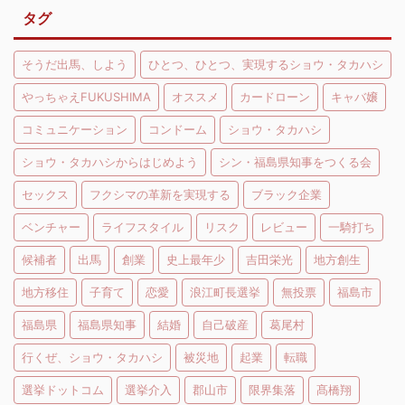
タグ
そうだ出馬、しよう
ひとつ、ひとつ、実現するショウ・タカハシ
やっちゃえFUKUSHIMA
オススメ
カードローン
キャバ嬢
コミュニケーション
コンドーム
ショウ・タカハシ
ショウ・タカハシからはじめよう
シン・福島県知事をつくる会
セックス
フクシマの革新を実現する
ブラック企業
ベンチャー
ライフスタイル
リスク
レビュー
一騎打ち
候補者
出馬
創業
史上最年少
吉田栄光
地方創生
地方移住
子育て
恋愛
浪江町長選挙
無投票
福島市
福島県
福島県知事
結婚
自己破産
葛尾村
行くぜ、ショウ・タカハシ
被災地
起業
転職
選挙ドットコム
選挙介入
郡山市
限界集落
髙橋翔