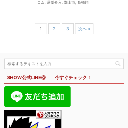
コム
,
選挙介入
,
郡山市
,
髙橋翔
1
2
3
次へ »
SHOW公式LINE@ 今すぐチェック！