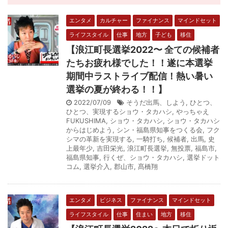
エンタメ
カルチャー
ファイナンス
マインドセット
ライフスタイル
仕事
地方
子ども
移住
【浪江町長選挙2022〜 全ての候補者
たちお疲れ様でした！！遂に本選挙
期間中ラストライブ配信！熱い暑い
選挙の夏が終わる！！】
2022/07/09
そうだ出馬、しよう
,
ひとつ、
ひとつ、実現するショウ・タカハシ
,
やっちゃえ
FUKUSHIMA
,
ショウ・タカハシ
,
ショウ・タカハシ
からはじめよう
,
シン・福島県知事をつくる会
,
フク
シマの革新を実現する
,
一騎打ち
,
候補者
,
出馬
,
史
上最年少
,
吉田栄光
,
浪江町長選挙
,
無投票
,
福島市
,
福島県知事
,
行くぜ、ショウ・タカハシ
,
選挙ドット
コム
,
選挙介入
,
郡山市
,
髙橋翔
エンタメ
ビジネス
ファイナンス
マインドセット
ライフスタイル
仕事
住まい
地方
移住