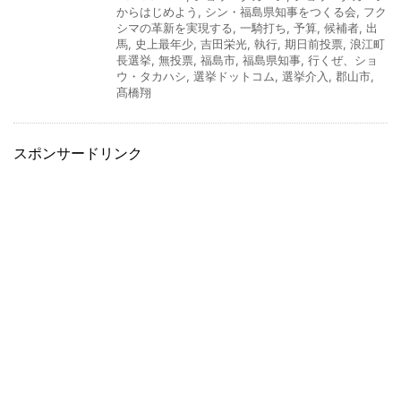
からはじめよう
,
シン・福島県知事をつくる会
,
フク
シマの革新を実現する
,
一騎打ち
,
予算
,
候補者
,
出
馬
,
史上最年少
,
吉田栄光
,
執行
,
期日前投票
,
浪江町
長選挙
,
無投票
,
福島市
,
福島県知事
,
行くぜ、ショ
ウ・タカハシ
,
選挙ドットコム
,
選挙介入
,
郡山市
,
髙橋翔
スポンサードリンク