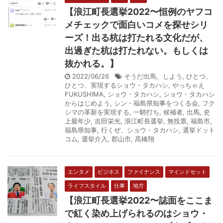
【浪江町長選挙2022〜恒例のヤフコ
メチェックで面白いコメを探せシリ
ーズ！出る杭は打たれる文化だが、
出過ぎた杭は打たれない。もしくは
抜かれる。】
2022/06/26
そうだ出馬、しよう
,
ひとつ、
ひとつ、実現するショウ・タカハシ
,
やっちゃえ
FUKUSHIMA
,
ショウ・タカハシ
,
ショウ・タカハシ
からはじめよう
,
シン・福島県知事をつくる会
,
フク
シマの革新を実現する
,
一騎打ち
,
候補者
,
出馬
,
史
上最年少
,
吉田栄光
,
浪江町長選挙
,
無投票
,
福島市
,
福島県知事
,
行くぜ、ショウ・タカハシ
,
選挙ドット
コム
,
選挙介入
,
郡山市
,
髙橋翔
エンタメ
ビジネス
ファイナンス
マインドセット
ライフスタイル
仕事
地方
【浪江町長選挙2022〜誌面をここま
で紅く染め上げられるのはショウ・