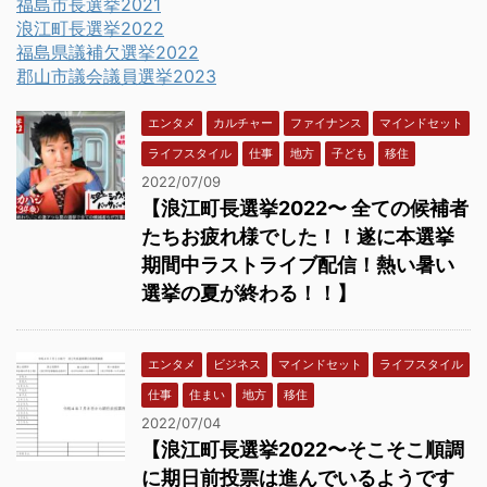
福島市長選挙2021
浪江町長選挙2022
福島県議補欠選挙2022
郡山市議会議員選挙2023
エンタメ
カルチャー
ファイナンス
マインドセット
ライフスタイル
仕事
地方
子ども
移住
2022/07/09
【浪江町長選挙2022〜 全ての候補者
たちお疲れ様でした！！遂に本選挙
期間中ラストライブ配信！熱い暑い
選挙の夏が終わる！！】
エンタメ
ビジネス
マインドセット
ライフスタイル
仕事
住まい
地方
移住
2022/07/04
【浪江町長選挙2022〜そこそこ順調
に期日前投票は進んでいるようです