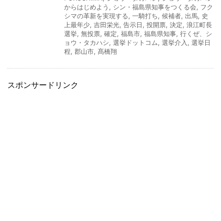
からはじめよう
,
シン・福島県知事をつくる会
,
フク
シマの革新を実現する
,
一騎打ち
,
候補者
,
出馬
,
史
上最年少
,
吉田栄光
,
告示日
,
投開票
,
決定
,
浪江町長
選挙
,
無投票
,
確定
,
福島市
,
福島県知事
,
行くぜ、シ
ョウ・タカハシ
,
選挙ドットコム
,
選挙介入
,
選挙日
程
,
郡山市
,
髙橋翔
スポンサードリンク