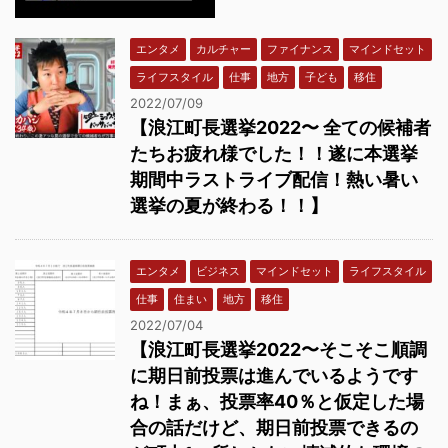
エンタメ
カルチャー
ファイナンス
マインドセット
ライフスタイル
仕事
地方
子ども
移住
2022/07/09
【浪江町長選挙2022〜 全ての候補者
たちお疲れ様でした！！遂に本選挙
期間中ラストライブ配信！熱い暑い
選挙の夏が終わる！！】
エンタメ
ビジネス
マインドセット
ライフスタイル
仕事
住まい
地方
移住
2022/07/04
【浪江町長選挙2022〜そこそこ順調
に期日前投票は進んでいるようです
ね！まぁ、投票率40％と仮定した場
合の話だけど、期日前投票できるの