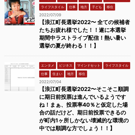
ライフスタイル
仕事
地方
子ども
移住
2022/07/09
【浪江町長選挙2022〜 全ての候補者
たちお疲れ様でした！！遂に本選挙
期間中ラストライブ配信！熱い暑い
選挙の夏が終わる！！】
エンタメ
ビジネス
マインドセット
ライフスタイル
仕事
住まい
地方
移住
2022/07/04
【浪江町長選挙2022〜そこそこ順調
に期日前投票は進んでいるようです
ね！まぁ、投票率40％と仮定した場
合の話だけど、期日前投票できるの
が町内1ヶ所しかない壊滅的な環境の
中では順調な方でしょう！！】