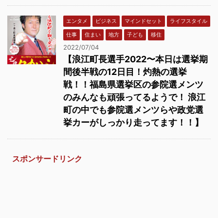
エンタメ
ビジネス
マインドセット
ライフスタイル
仕事
住まい
地方
子ども
移住
2022/07/04
【浪江町長選手2022〜本日は選挙期
間後半戦の12日目！灼熱の選挙
戦！！福島県選挙区の参院選メンツ
のみんなも頑張ってるようで！ 浪江
町の中でも参院選メンツらや政党選
挙カーがしっかり走ってます！！】
スポンサードリンク