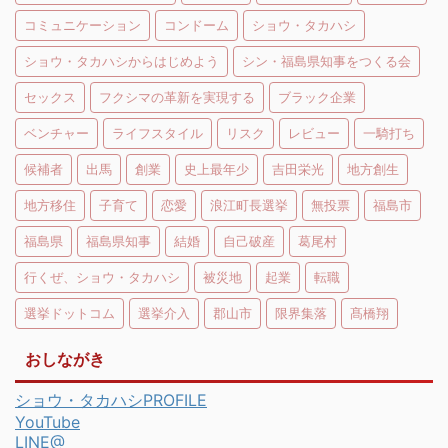
コミュニケーション
コンドーム
ショウ・タカハシ
ショウ・タカハシからはじめよう
シン・福島県知事をつくる会
セックス
フクシマの革新を実現する
ブラック企業
ベンチャー
ライフスタイル
リスク
レビュー
一騎打ち
候補者
出馬
創業
史上最年少
吉田栄光
地方創生
地方移住
子育て
恋愛
浪江町長選挙
無投票
福島市
福島県
福島県知事
結婚
自己破産
葛尾村
行くぜ、ショウ・タカハシ
被災地
起業
転職
選挙ドットコム
選挙介入
郡山市
限界集落
髙橋翔
おしながき
ショウ・タカハシPROFILE
YouTube
LINE@