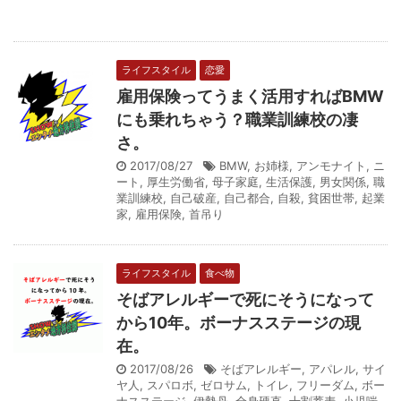
ライフスタイル
恋愛
雇用保険ってうまく活用すればBMW
にも乗れちゃう？職業訓練校の凄
さ。
2017/08/27
BMW
,
お姉様
,
アンモナイト
,
ニ
ート
,
厚生労働省
,
母子家庭
,
生活保護
,
男女関係
,
職
業訓練校
,
自己破産
,
自己都合
,
自殺
,
貧困世帯
,
起業
家
,
雇用保険
,
首吊り
ライフスタイル
食べ物
そばアレルギーで死にそうになって
から10年。ボーナスステージの現
在。
2017/08/26
そばアレルギー
,
アパレル
,
サイ
ヤ人
,
スパロボ
,
ゼロサム
,
トイレ
,
フリーダム
,
ボー
ナスステージ
,
伊勢丹
,
全身硬直
,
十割蕎麦
,
小児喘