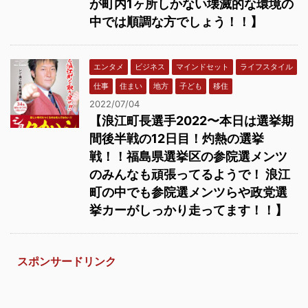
が町内1ヶ所しかない壊滅的な環境の
中では順調な方でしょう！！】
エンタメ
ビジネス
マインドセット
ライフスタイル
仕事
住まい
地方
子ども
移住
2022/07/04
【浪江町長選手2022〜本日は選挙期
間後半戦の12日目！灼熱の選挙
戦！！福島県選挙区の参院選メンツ
のみんなも頑張ってるようで！ 浪江
町の中でも参院選メンツらや政党選
挙カーがしっかり走ってます！！】
スポンサードリンク