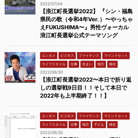
2022/07/04
【浪江町長選挙2022】 『シン・福島
県民の歌（令和4年Ver. ）〜やっちゃ
えFUKUSHIMA〜』男性ヴォーカル
浪江町長選挙公式テーマソング
エンタメ
ビジネス
ファイナンス
マインドセット
ライフスタイル
仕事
住まい
地方
移住
2022/06/30
【浪江町長選挙2022〜本日で折り返
しの選挙戦9日目！！そして本日で
2022年も上半期終了！！】
エンタメ
ビジネス
ファイナンス
マインドセット
ライフスタイル
仕事
地方
子ども
移住
2022/06/30