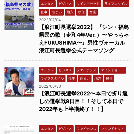
エンタメ
ビジネス
マインドセット
ライフスタイル
仕事
住まい
地方
移住
音楽
2022/07/04
【浪江町長選挙2022】 『シン・福島
県民の歌（令和4年Ver. ）〜やっちゃ
えFUKUSHIMA〜』男性ヴォーカル
浪江町長選挙公式テーマソング
エンタメ
ビジネス
ファイナンス
マインドセット
ライフスタイル
仕事
住まい
地方
移住
2022/06/30
【浪江町長選挙2022〜本日で折り返
しの選挙戦9日目！！そして本日で
2022年も上半期終了！！】
エンタメ
ビジネス
ファイナンス
マインドセット