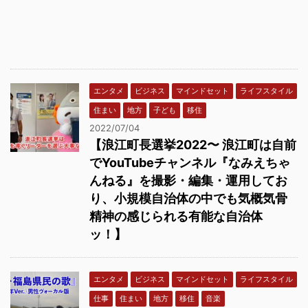
エンタメ
ビジネス
マインドセット
ライフスタイル
住まい
地方
子ども
移住
2022/07/04
【浪江町長選挙2022〜 浪江町は自前
でYouTubeチャンネル『なみえちゃ
んねる』を撮影・編集・運用してお
り、小規模自治体の中でも気概気骨
精神の感じられる有能な自治体
ッ！】
エンタメ
ビジネス
マインドセット
ライフスタイル
仕事
住まい
地方
移住
音楽