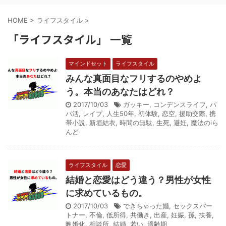
HOME
>
ライフスタイル
>
「ライフスタイル」 一覧
マインドセット
ライフスタイル
みんな真面目なフリするのやめよ
う。本当のあなたはどれ？
2017/10/03
ガッキー
,
コンデンスライフ
,
パ
パ活
,
レイプ
,
人生50年
,
初体験
,
恋空
,
援助交際
,
携
帯小説
,
新垣結衣
,
時間の無駄
,
生死
,
避妊
,
魔法のiら
んど
ライフスタイル
恋愛
結婚と恋愛はどう違う？男性が女性
に求めているもの。
2017/10/03
できちゃった婚
,
セックスパー
トナー
,
不倫
,
低所得
,
共働き
,
出産
,
妊娠
,
孫
,
扶養
,
晩婚化
,
相談所
,
結婚
,
若い
,
適齢期