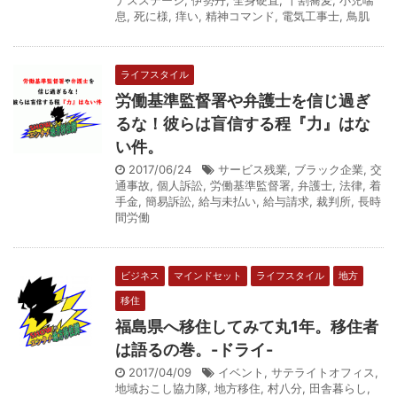
息
,
死に様
,
痒い
,
精神コマンド
,
電気工事士
,
鳥肌
ライフスタイル
労働基準監督署や弁護士を信じ過ぎ
るな！彼らは盲信する程『力』はな
い件。
2017/06/24
サービス残業
,
ブラック企業
,
交
通事故
,
個人訴訟
,
労働基準監督署
,
弁護士
,
法律
,
着
手金
,
簡易訴訟
,
給与未払い
,
給与請求
,
裁判所
,
長時
間労働
ビジネス
マインドセット
ライフスタイル
地方
移住
福島県へ移住してみて丸1年。移住者
は語るの巻。-ドライ-
2017/04/09
イベント
,
サテライトオフィス
,
地域おこし協力隊
,
地方移住
,
村八分
,
田舎暮らし
,