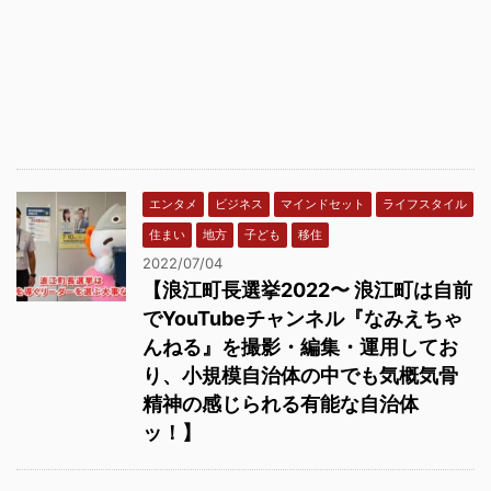
エンタメ
ビジネス
マインドセット
ライフスタイル
住まい
地方
子ども
移住
2022/07/04
【浪江町長選挙2022〜 浪江町は自前
でYouTubeチャンネル『なみえちゃ
んねる』を撮影・編集・運用してお
り、小規模自治体の中でも気概気骨
精神の感じられる有能な自治体
ッ！】