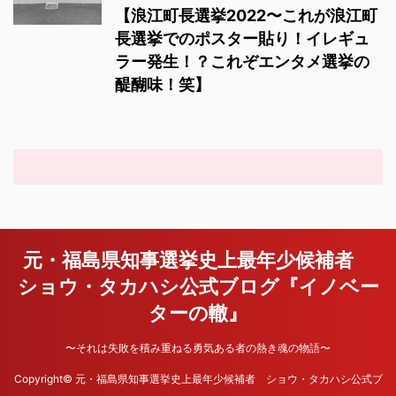
【浪江町長選挙2022〜これが浪江町
長選挙でのポスター貼り！イレギュ
ラー発生！？これぞエンタメ選挙の
醍醐味！笑】
元・福島県知事選挙史上最年少候補者
ショウ・タカハシ公式ブログ『イノベー
ターの轍』
〜それは失敗を積み重ねる勇気ある者の熱き魂の物語〜
Copyright© 元・福島県知事選挙史上最年少候補者 ショウ・タカハシ公式ブ