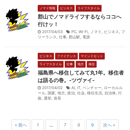
ノマド情報
ビジネス
ライフスタイル
郡山でノマドライフするならココへ
行けッ！
2017/04/03
PC
,
Wi-Fi
,
ノマド
,
ビジネス
,
フ
リーランス
,
仕事
,
郡山駅
,
電源
ビジネス
ファイナンス
マインドセット
ライフスタイル
仕事
地方
移住
福島県へ移住してみて丸1年。移住者
は語るの巻。-ツヴァイ-
2017/04/02
AI
,
IT
,
ベンチャー
,
ローカルル
ール
,
国家
,
地方
,
政治
,
社会
,
移住生活
,
自治体
,
行
政
,
選挙
,
首長
« 前へ
1
…
7
8
9
次へ »