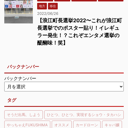
地方
移住
2022/06/26
【浪江町長選挙2022〜これが浪江町
長選挙でのポスター貼り！イレギュ
ラー発生！？これぞエンタメ選挙の
醍醐味！笑】
バックナンバー
バックナンバー
タグ
そうだ出馬、しよう
ひとつ、ひとつ、実現するショウ・タカハシ
やっちゃえFUKUSHIMA
オススメ
カードローン
キャバ嬢