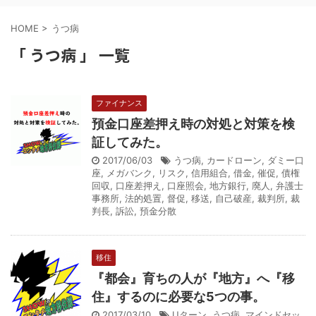
HOME
>
うつ病
「 うつ病 」 一覧
ファイナンス
預金口座差押え時の対処と対策を検
証してみた。
2017/06/03
うつ病
,
カードローン
,
ダミー口
座
,
メガバンク
,
リスク
,
信用組合
,
借金
,
催促
,
債権
回収
,
口座差押え
,
口座照会
,
地方銀行
,
廃人
,
弁護士
事務所
,
法的処置
,
督促
,
移送
,
自己破産
,
裁判所
,
裁
判長
,
訴訟
,
預金分散
移住
『都会』育ちの人が『地方』へ『移
住』するのに必要な5つの事。
2017/03/10
Uターン
,
うつ病
,
マインドセッ