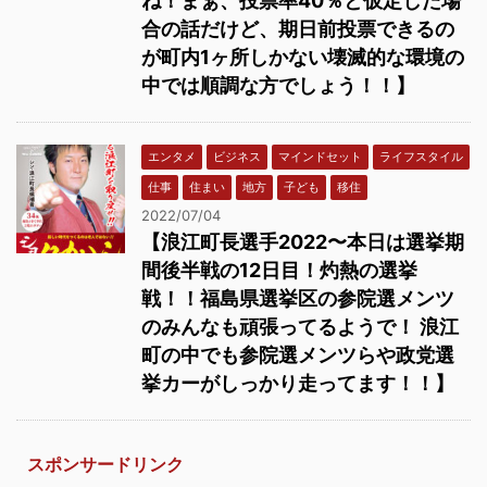
ね！まぁ、投票率40％と仮定した場
合の話だけど、期日前投票できるの
が町内1ヶ所しかない壊滅的な環境の
中では順調な方でしょう！！】
エンタメ
ビジネス
マインドセット
ライフスタイル
仕事
住まい
地方
子ども
移住
2022/07/04
【浪江町長選手2022〜本日は選挙期
間後半戦の12日目！灼熱の選挙
戦！！福島県選挙区の参院選メンツ
のみんなも頑張ってるようで！ 浪江
町の中でも参院選メンツらや政党選
挙カーがしっかり走ってます！！】
スポンサードリンク