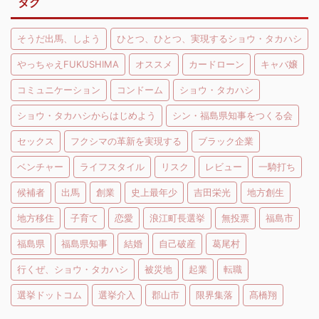
タグ
そうだ出馬、しよう
ひとつ、ひとつ、実現するショウ・タカハシ
やっちゃえFUKUSHIMA
オススメ
カードローン
キャバ嬢
コミュニケーション
コンドーム
ショウ・タカハシ
ショウ・タカハシからはじめよう
シン・福島県知事をつくる会
セックス
フクシマの革新を実現する
ブラック企業
ベンチャー
ライフスタイル
リスク
レビュー
一騎打ち
候補者
出馬
創業
史上最年少
吉田栄光
地方創生
地方移住
子育て
恋愛
浪江町長選挙
無投票
福島市
福島県
福島県知事
結婚
自己破産
葛尾村
行くぜ、ショウ・タカハシ
被災地
起業
転職
選挙ドットコム
選挙介入
郡山市
限界集落
髙橋翔