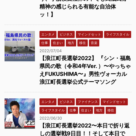
精神の感じられる有能な自治体
ッ！】
エンタメ
ビジネス
マインドセット
ライフスタイル
仕事
住まい
地方
移住
音楽
2022/07/04
【浪江町長選挙2022】 『シン・福島
県民の歌（令和4年Ver. ）〜やっちゃ
えFUKUSHIMA〜』男性ヴォーカル
浪江町長選挙公式テーマソング
エンタメ
ビジネス
ファイナンス
マインドセット
ライフスタイル
仕事
住まい
地方
移住
2022/06/30
【浪江町長選挙2022〜本日で折り返
しの選挙戦9日目！！そして本日で