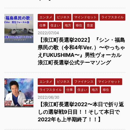
エンタメ
ビジネス
マインドセット
ライフスタイル
仕事
住まい
地方
移住
音楽
2022/07/04
【浪江町長選挙2022】 『シン・福島
県民の歌（令和4年Ver. ）〜やっちゃ
えFUKUSHIMA〜』男性ヴォーカル
浪江町長選挙公式テーマソング
エンタメ
ビジネス
ファイナンス
マインドセット
ライフスタイル
仕事
住まい
地方
移住
2022/06/30
【浪江町長選挙2022〜本日で折り返
しの選挙戦9日目！！そして本日で
2022年も上半期終了！！】