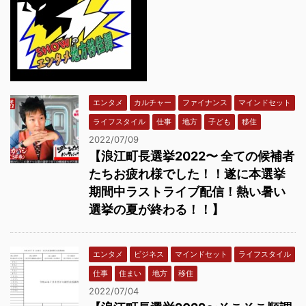
エンタメ
カルチャー
ファイナンス
マインドセット
ライフスタイル
仕事
地方
子ども
移住
2022/07/09
【浪江町長選挙2022〜 全ての候補者
たちお疲れ様でした！！遂に本選挙
期間中ラストライブ配信！熱い暑い
選挙の夏が終わる！！】
エンタメ
ビジネス
マインドセット
ライフスタイル
仕事
住まい
地方
移住
2022/07/04