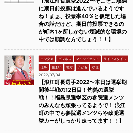
【浪江町長選挙2022〜そこそこ順調
に期日前投票は進んでいるようです
ね！まぁ、投票率40％と仮定した場
合の話だけど、期日前投票できるの
が町内1ヶ所しかない壊滅的な環境の
中では順調な方でしょう！！】
エンタメ
ビジネス
マインドセット
ライフスタイル
仕事
住まい
地方
子ども
移住
2022/07/04
【浪江町長選手2022〜本日は選挙期
間後半戦の12日目！灼熱の選挙
戦！！福島県選挙区の参院選メンツ
のみんなも頑張ってるようで！ 浪江
町の中でも参院選メンツらや政党選
挙カーがしっかり走ってます！！】