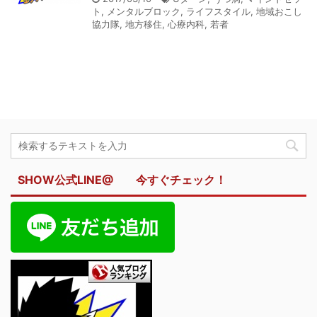
ト
,
メンタルブロック
,
ライフスタイル
,
地域おこし
協力隊
,
地方移住
,
心療内科
,
若者
SHOW公式LINE@ 今すぐチェック！