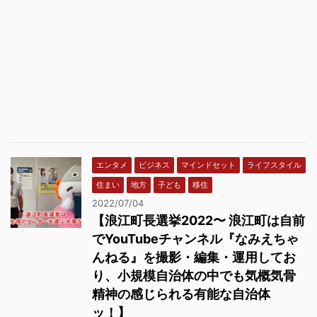
エンタメ
ビジネス
マインドセット
ライフスタイル
住まい
地方
子ども
移住
2022/07/04
【浪江町長選挙2022〜 浪江町は自前
でYouTubeチャンネル『なみえちゃ
んねる』を撮影・編集・運用してお
り、小規模自治体の中でも気概気骨
精神の感じられる有能な自治体
ッ！】