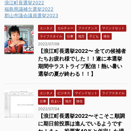
浪江町長選挙2022
福島県議補欠選挙2022
郡山市議会議員選挙2023
エンタメ
カルチャー
ファイナンス
マインドセット
ライフスタイル
仕事
地方
子ども
移住
2022/07/09
【浪江町長選挙2022〜 全ての候補者
たちお疲れ様でした！！遂に本選挙
期間中ラストライブ配信！熱い暑い
選挙の夏が終わる！！】
エンタメ
ビジネス
マインドセット
ライフスタイル
仕事
住まい
地方
移住
2022/07/04
【浪江町長選挙2022〜そこそこ順調
に期日前投票は進んでいるようです