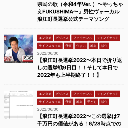
県民の歌（令和4年Ver. ）〜やっちゃ
えFUKUSHIMA〜』男性ヴォーカル
浪江町長選挙公式テーマソング
エンタメ
ビジネス
ファイナンス
マインドセット
ライフスタイル
仕事
住まい
地方
移住
2022/06/30
【浪江町長選挙2022〜本日で折り返
しの選挙戦9日目！！そして本日で
2022年も上半期終了！！】
エンタメ
ビジネス
ファイナンス
マインドセット
ライフスタイル
仕事
地方
子ども
移住
2022/06/30
【浪江町長選挙2022〜この選挙は7
千万円の価値がある！6/28時点での