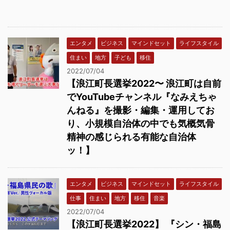
エンタメ
ビジネス
マインドセット
ライフスタイル
住まい
地方
子ども
移住
2022/07/04
【浪江町長選挙2022〜 浪江町は自前
でYouTubeチャンネル『なみえちゃ
んねる』を撮影・編集・運用してお
り、小規模自治体の中でも気概気骨
精神の感じられる有能な自治体
ッ！】
エンタメ
ビジネス
マインドセット
ライフスタイル
仕事
住まい
地方
移住
音楽
2022/07/04
【浪江町長選挙2022】 『シン・福島