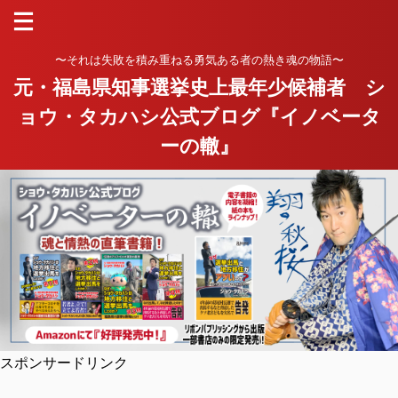
〜それは失敗を積み重ねる勇気ある者の熱き魂の物語〜
元・福島県知事選挙史上最年少候補者 シ
ョウ・タカハシ公式ブログ『イノベータ
ーの轍』
スポンサードリンク