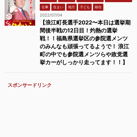
仕事
住まい
地方
子ども
移住
2022/07/04
【浪江町長選手2022〜本日は選挙期
間後半戦の12日目！灼熱の選挙
戦！！福島県選挙区の参院選メンツ
のみんなも頑張ってるようで！ 浪江
町の中でも参院選メンツらや政党選
挙カーがしっかり走ってます！！】
スポンサードリンク