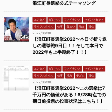
浪江町長選挙公式テーマソング
エンタメ
ビジネス
ファイナンス
マインドセット
ライフスタイル
仕事
住まい
地方
移住
2022/06/30
【浪江町長選挙2022〜本日で折り返
しの選挙戦9日目！！そして本日で
2022年も上半期終了！！】
エンタメ
ビジネス
ファイナンス
マインドセット
ライフスタイル
仕事
地方
子ども
移住
2022/06/30
【浪江町長選挙2022〜この選挙は7
千万円の価値がある！6/28時点での
期日前投票の投票状況はこちら！】