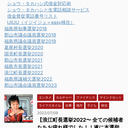
ショウ・タカハシ式借金対応術
ショウ・タカハシと生電話相談サービス
借金督促電話番号リスト
IJIIJU（イジイジュ＝easy移住）
福島県知事選挙2018
郡山市議会議員選挙2019
福島県議会議員選挙2019
葛尾村長選挙2020
国見町長選挙2020
郡山市長選挙2021
福島市長選挙2021
浪江町長選挙2022
福島県議補欠選挙2022
郡山市議会議員選挙2023
エンタメ
カルチャー
ファイナンス
マインドセット
ライフスタイル
仕事
地方
子ども
移住
2022/07/09
【浪江町長選挙2022〜 全ての候補者
たちお疲れ様でした！！遂に本選挙