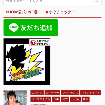
SHOW公式LINE@ 今すぐチェック！
エンタメ
カルチャー
ファイナンス
マインドセット
ライフスタイル
仕事
地方
子ども
移住