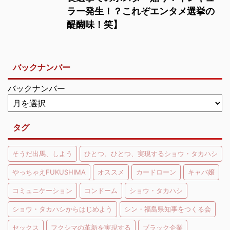
ラー発生！？これぞエンタメ選挙の
醍醐味！笑】
バックナンバー
バックナンバー
タグ
そうだ出馬、しよう
ひとつ、ひとつ、実現するショウ・タカハシ
やっちゃえFUKUSHIMA
オススメ
カードローン
キャバ嬢
コミュニケーション
コンドーム
ショウ・タカハシ
ショウ・タカハシからはじめよう
シン・福島県知事をつくる会
セックス
フクシマの革新を実現する
ブラック企業