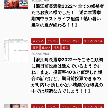
2022/07/09
【浪江町長選挙2022〜 全ての候補者
たちお疲れ様でした！！遂に本選挙
期間中ラストライブ配信！熱い暑い
選挙の夏が終わる！！】
エンタメ
ビジネス
マインドセット
ライフスタイル
仕事
住まい
地方
移住
2022/07/04
【浪江町長選挙2022〜そこそこ順調
に期日前投票は進んでいるようです
ね！まぁ、投票率40％と仮定した場
合の話だけど、期日前投票できるの
が町内1ヶ所しかない壊滅的な環境の
中では順調な方でしょう！！】
エンタメ
ビジネス
マインドセット
ライフスタイル