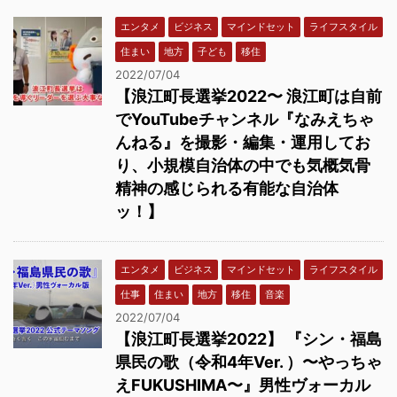
エンタメ
ビジネス
マインドセット
ライフスタイル
住まい
地方
子ども
移住
2022/07/04
【浪江町長選挙2022〜 浪江町は自前
でYouTubeチャンネル『なみえちゃ
んねる』を撮影・編集・運用してお
り、小規模自治体の中でも気概気骨
精神の感じられる有能な自治体
ッ！】
エンタメ
ビジネス
マインドセット
ライフスタイル
仕事
住まい
地方
移住
音楽
2022/07/04
【浪江町長選挙2022】 『シン・福島
県民の歌（令和4年Ver. ）〜やっちゃ
えFUKUSHIMA〜』男性ヴォーカル