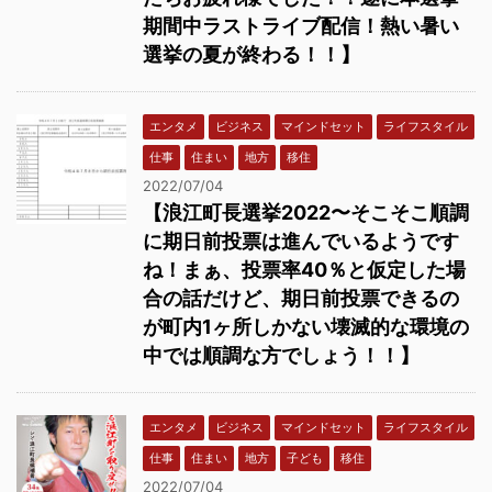
期間中ラストライブ配信！熱い暑い
選挙の夏が終わる！！】
エンタメ
ビジネス
マインドセット
ライフスタイル
仕事
住まい
地方
移住
2022/07/04
【浪江町長選挙2022〜そこそこ順調
に期日前投票は進んでいるようです
ね！まぁ、投票率40％と仮定した場
合の話だけど、期日前投票できるの
が町内1ヶ所しかない壊滅的な環境の
中では順調な方でしょう！！】
エンタメ
ビジネス
マインドセット
ライフスタイル
仕事
住まい
地方
子ども
移住
2022/07/04