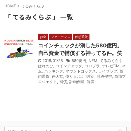
HOME
>
てるみくらぶ
「 てるみくらぶ 」 一覧
お金
ファイナンス
仮想通貨
コインチェックが消した580億円。
自己資金で補償する神ってる件。笑
2018/01/28
580億円
,
NEM
,
てるみくらぶ
,
はれのひ
,
コインチェック
,
コロプラ
,
テレビCM
,
ネ
ム
,
ハッキング
,
マウントゴックス
,
ライザップ
,
仮
想通貨
,
任天堂
,
億り人
,
出川哲朗
,
特許侵害
,
白猫プ
ロジェクト
,
補償
,
計画倒産
,
訴訟