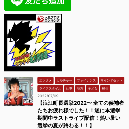
エンタメ
カルチャー
ファイナンス
マインドセット
ライフスタイル
仕事
地方
子ども
移住
2022/07/09
【浪江町長選挙2022〜 全ての候補者
たちお疲れ様でした！！遂に本選挙
期間中ラストライブ配信！熱い暑い
選挙の夏が終わる！！】