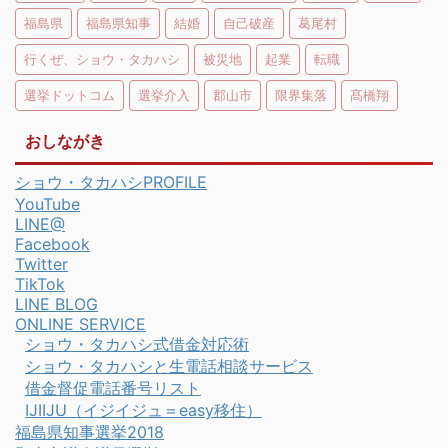
福島県
福島県知事
結婚
自己破産
葛尾村
行くぜ、ショウ・タカハシ
被災地
起業
転職
選挙ドットコム
選挙介入
郡山市
限界集落
髙橋翔
おしながき
ショウ・タカハシPROFILE
YouTube
LINE@
Facebook
Twitter
TikTok
LINE BLOG
ONLINE SERVICE
ショウ・タカハシ式借金対応術
ショウ・タカハシと生電話相談サービス
借金督促電話番号リスト
IJIIJU（イジイジュ＝easy移住）
福島県知事選挙2018