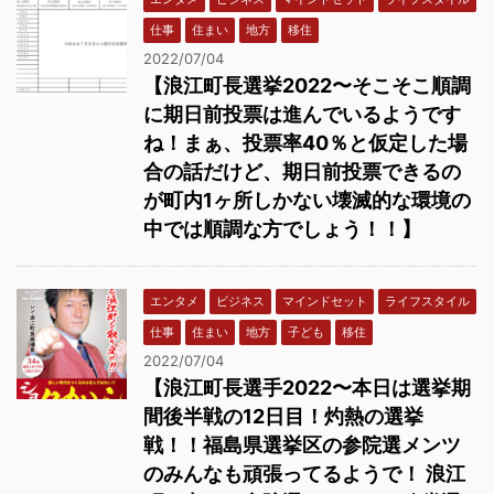
仕事
住まい
地方
移住
2022/07/04
【浪江町長選挙2022〜そこそこ順調
に期日前投票は進んでいるようです
ね！まぁ、投票率40％と仮定した場
合の話だけど、期日前投票できるの
が町内1ヶ所しかない壊滅的な環境の
中では順調な方でしょう！！】
エンタメ
ビジネス
マインドセット
ライフスタイル
仕事
住まい
地方
子ども
移住
2022/07/04
【浪江町長選手2022〜本日は選挙期
間後半戦の12日目！灼熱の選挙
戦！！福島県選挙区の参院選メンツ
のみんなも頑張ってるようで！ 浪江