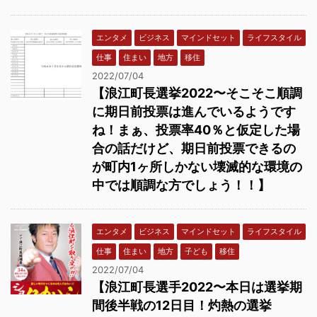
エンタメ
ビジネス
マインドセット
ライフスタイル
仕事
住まい
地方
移住
2022/07/04
【浪江町長選挙2022〜そこそこ順調
に期日前投票は進んでいるようです
ね！まぁ、投票率40％と仮定した場
合の話だけど、期日前投票できるの
が町内1ヶ所しかない壊滅的な環境の
中では順調な方でしょう！！】
エンタメ
ビジネス
マインドセット
ライフスタイル
仕事
住まい
地方
子ども
移住
2022/07/04
【浪江町長選手2022〜本日は選挙期
間後半戦の12日目！灼熱の選挙