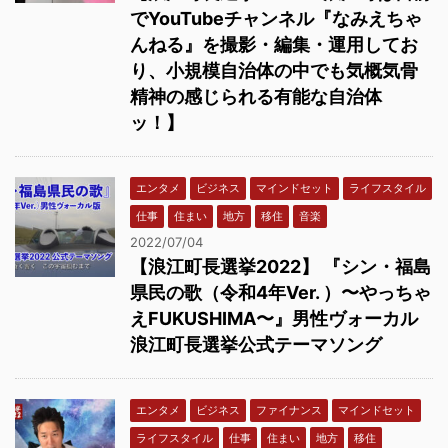
でYouTubeチャンネル『なみえちゃ
んねる』を撮影・編集・運用してお
り、小規模自治体の中でも気概気骨
精神の感じられる有能な自治体
ッ！】
エンタメ
ビジネス
マインドセット
ライフスタイル
仕事
住まい
地方
移住
音楽
2022/07/04
【浪江町長選挙2022】 『シン・福島
県民の歌（令和4年Ver. ）〜やっちゃ
えFUKUSHIMA〜』男性ヴォーカル
浪江町長選挙公式テーマソング
エンタメ
ビジネス
ファイナンス
マインドセット
ライフスタイル
仕事
住まい
地方
移住