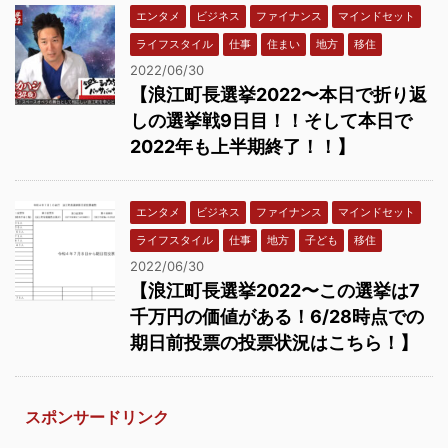
エンタメ
ビジネス
ファイナンス
マインドセット
ライフスタイル
仕事
住まい
地方
移住
2022/06/30
【浪江町長選挙2022〜本日で折り返
しの選挙戦9日目！！そして本日で
2022年も上半期終了！！】
エンタメ
ビジネス
ファイナンス
マインドセット
ライフスタイル
仕事
地方
子ども
移住
2022/06/30
【浪江町長選挙2022〜この選挙は7
千万円の価値がある！6/28時点での
期日前投票の投票状況はこちら！】
スポンサードリンク