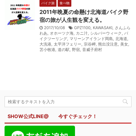
バイク旅
食べ物
2011年晩夏の命懸け北海道バイク野
宿の旅が人生観を変える。
2017/10/08
GPZ1100
,
KAWASAKI
,
さんふら
わあ
,
オホーツク海
,
カニ汁
,
シルバーウィーク
,
バ
イクツーリング
,
マリーンアイランド岡島
,
北海道
,
大洗港
,
太平洋フェリー
,
宗谷岬
,
熊出没注意
,
美女
,
苫小牧港
,
道の駅
,
野宿
,
音威子府村
SHOW公式LINE@ 今すぐチェック！