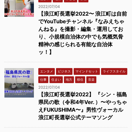
2022/07/04
【浪江町長選挙2022〜 浪江町は自前
でYouTubeチャンネル『なみえちゃ
んねる』を撮影・編集・運用してお
り、小規模自治体の中でも気概気骨
精神の感じられる有能な自治体
ッ！】
エンタメ
ビジネス
マインドセット
ライフスタイル
仕事
住まい
地方
移住
音楽
2022/07/04
【浪江町長選挙2022】 『シン・福島
県民の歌（令和4年Ver. ）〜やっちゃ
えFUKUSHIMA〜』男性ヴォーカル
浪江町長選挙公式テーマソング