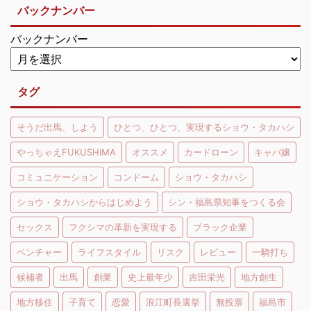
バックナンバー
バックナンバー
タグ
そうだ出馬、しよう
ひとつ、ひとつ、実現するショウ・タカハシ
やっちゃえFUKUSHIMA
オススメ
カードローン
キャバ嬢
コミュニケーション
コンドーム
ショウ・タカハシ
ショウ・タカハシからはじめよう
シン・福島県知事をつくる会
セックス
フクシマの革新を実現する
ブラック企業
ベンチャー
ライフスタイル
リスク
レビュー
一騎打ち
候補者
出馬
創業
史上最年少
吉田栄光
地方創生
地方移住
子育て
恋愛
浪江町長選挙
無投票
福島市