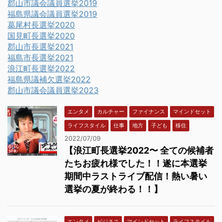
郡山市議会議員選挙2019
福島県議会議員選挙2019
葛尾村長選挙2020
国見町長選挙2020
郡山市長選挙2021
福島市長選挙2021
浪江町長選挙2022
福島県議補欠選挙2022
郡山市議会議員選挙2023
エンタメ
カルチャー
ファイナンス
マインドセット
ライフスタイル
仕事
地方
子ども
移住
2022/07/09
【浪江町長選挙2022〜 全ての候補者
たちお疲れ様でした！！遂に本選挙
期間中ラストライブ配信！熱い暑い
選挙の夏が終わる！！】
エンタメ
ビジネス
マインドセット
ライフスタイル