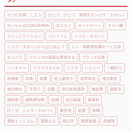
そうだ出馬、しよう
ひとつ、ひとつ、実現するショウ・タカハシ
やっちゃえFUKUSHIMA
オススメ
カードローン
キャバ嬢
コミュニケーション
コンドーム
ショウ・タカハシ
ショウ・タカハシからはじめよう
シン・福島県知事をつくる会
セックス
フクシマの革新を実現する
ブラック企業
ベンチャー
ライフスタイル
リスク
レビュー
一騎打ち
候補者
出馬
創業
史上最年少
吉田栄光
地方創生
地方移住
子育て
恋愛
浪江町長選挙
無投票
福島市
福島県
福島県知事
結婚
自己破産
葛尾村
行くぜ、ショウ・タカハシ
被災地
起業
転職
選挙ドットコム
選挙介入
郡山市
限界集落
髙橋翔