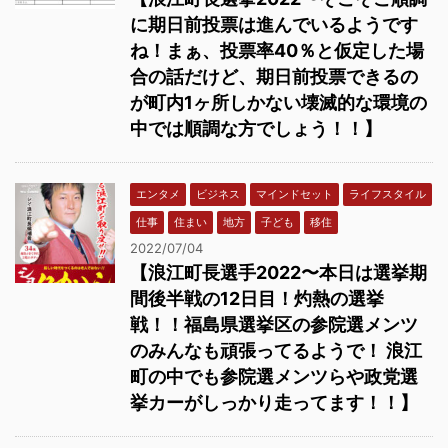
に期日前投票は進んでいるようです
ね！まぁ、投票率40％と仮定した場
合の話だけど、期日前投票できるの
が町内1ヶ所しかない壊滅的な環境の
中では順調な方でしょう！！】
エンタメ
ビジネス
マインドセット
ライフスタイル
仕事
住まい
地方
子ども
移住
2022/07/04
【浪江町長選手2022〜本日は選挙期
間後半戦の12日目！灼熱の選挙
戦！！福島県選挙区の参院選メンツ
のみんなも頑張ってるようで！ 浪江
町の中でも参院選メンツらや政党選
挙カーがしっかり走ってます！！】