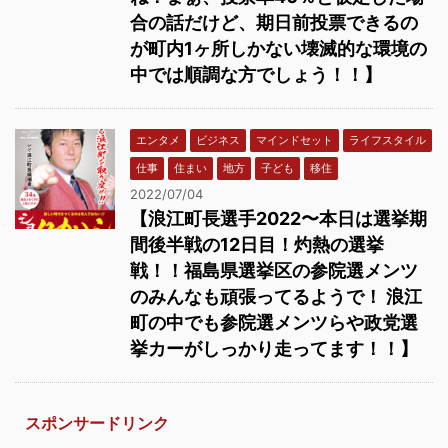
合の話だけど、期日前投票できるの
が町内1ヶ所しかない壊滅的な環境の
中では順調な方でしょう！！】
エンタメ
ビジネス
マインドセット
ライフスタイル
仕事
住まい
地方
子ども
移住
2022/07/04
【浪江町長選手2022〜本日は選挙期
間後半戦の12日目！灼熱の選挙
戦！！福島県選挙区の参院選メンツ
のみんなも頑張ってるようで！ 浪江
町の中でも参院選メンツらや政党選
挙カーがしっかり走ってます！！】
スポンサードリンク