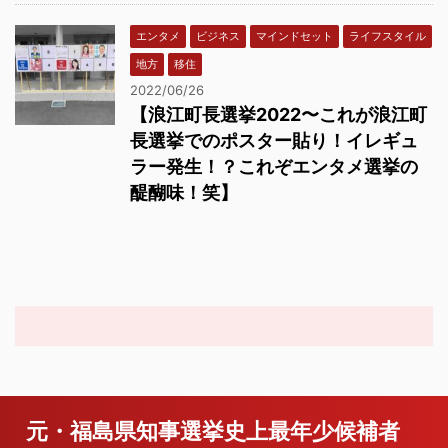
エンタメ
ビジネス
マインドセット
ライフスタイル
地方
移住
2022/06/26
【浪江町長選挙2022〜これが浪江町
長選挙でのポスター貼り！イレギュ
ラー発生！？これぞエンタメ選挙の
醍醐味！笑】
元・福島県知事選挙史上最年少候補者