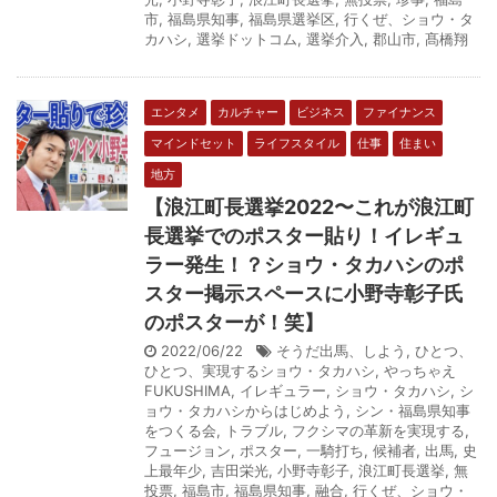
市
,
福島県知事
,
福島県選挙区
,
行くぜ、ショウ・タ
カハシ
,
選挙ドットコム
,
選挙介入
,
郡山市
,
髙橋翔
エンタメ
カルチャー
ビジネス
ファイナンス
マインドセット
ライフスタイル
仕事
住まい
地方
【浪江町長選挙2022〜これが浪江町
長選挙でのポスター貼り！イレギュ
ラー発生！？ショウ・タカハシのポ
スター掲示スペースに小野寺彰子氏
のポスターが！笑】
2022/06/22
そうだ出馬、しよう
,
ひとつ、
ひとつ、実現するショウ・タカハシ
,
やっちゃえ
FUKUSHIMA
,
イレギュラー
,
ショウ・タカハシ
,
シ
ョウ・タカハシからはじめよう
,
シン・福島県知事
をつくる会
,
トラブル
,
フクシマの革新を実現する
,
フュージョン
,
ポスター
,
一騎打ち
,
候補者
,
出馬
,
史
上最年少
,
吉田栄光
,
小野寺彰子
,
浪江町長選挙
,
無
投票
,
福島市
,
福島県知事
,
融合
,
行くぜ、ショウ・