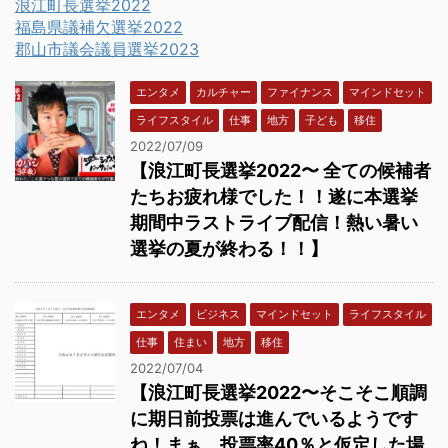
浪江町長選挙2022
福島県議補欠選挙2022
郡山市議会議員選挙2023
エンタメ
カルチャー
ファイナンス
マインドセット
ライフスタイル
仕事
地方
子ども
移住
2022/07/09
【浪江町長選挙2022〜 全ての候補者
たちお疲れ様でした！！遂に本選挙
期間中ラストライブ配信！熱い暑い
選挙の夏が終わる！！】
エンタメ
ビジネス
マインドセット
ライフスタイル
仕事
住まい
地方
移住
2022/07/04
【浪江町長選挙2022〜そこそこ順調
に期日前投票は進んでいるようです
ね！まぁ、投票率40％と仮定した場