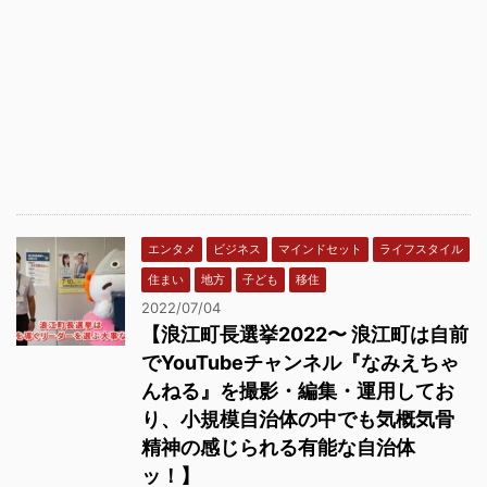
エンタメ
ビジネス
マインドセット
ライフスタイル
住まい
地方
子ども
移住
2022/07/04
【浪江町長選挙2022〜 浪江町は自前
でYouTubeチャンネル『なみえちゃ
んねる』を撮影・編集・運用してお
り、小規模自治体の中でも気概気骨
精神の感じられる有能な自治体
ッ！】