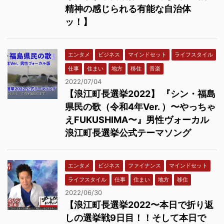
精神の感じられる有能な自治体
ッ！】
エンタメ
ビジネス
マインドセット
ライフスタイル
仕事
住まい
地方
移住
音楽
2022/07/04
【浪江町長選挙2022】 『シン・福島
県民の歌（令和4年Ver. ）〜やっちゃ
えFUKUSHIMA〜』男性ヴォーカル
浪江町長選挙公式テーマソング
エンタメ
ビジネス
ファイナンス
マインドセット
ライフスタイル
仕事
住まい
地方
移住
2022/06/30
【浪江町長選挙2022〜本日で折り返
しの選挙戦9日目！！そして本日で