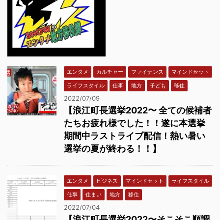
エンタメ
カルチャー
ファイナンス
マインドセット
ライフスタイル
仕事
地方
子ども
移住
2022/07/09
【浪江町長選挙2022〜 全ての候補者
たちお疲れ様でした！！遂に本選挙
期間中ラストライブ配信！熱い暑い
選挙の夏が終わる！！】
エンタメ
ビジネス
マインドセット
ライフスタイル
仕事
住まい
地方
移住
2022/07/04
【浪江町長選挙2022〜そこそこ順調