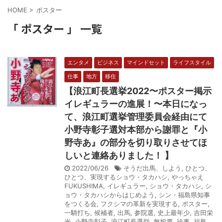
HOME
>
ポスター
「 ポスター 」 一覧
エンタメ
ビジネス
マインドセット
ライフスタイル
仕事
地方
移住
【浪江町長選挙2022〜ポスター掲示
イレギュラーの進展！〜本日になっ
て、浪江町選挙管理委員会経由にて
小野寺彰子選対本部から謝罪と『小
野寺あ』の部分を切り取りさせてほ
しいと連絡ありました！ 】
2022/06/26
そうだ出馬、しよう
,
ひとつ、
ひとつ、実現するショウ・タカハシ
,
やっちゃえ
FUKUSHIMA
,
イレギュラー
,
ショウ・タカハシ
,
シ
ョウ・タカハシからはじめよう
,
シン・福島県知事
をつくる会
,
フクシマの革新を実現する
,
ポスター
,
一騎打ち
,
候補者
,
出馬
,
参院選
,
史上最年少
,
吉田栄
光
,
小野寺彰子
,
浪江町長選挙
,
無投票
,
珍事
,
福島