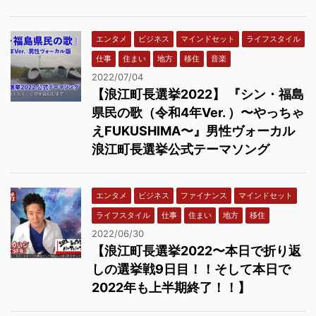
エンタメ
ビジネス
マインドセット
ライフスタイル
仕事
住まい
地方
移住
音楽
2022/07/04
【浪江町長選挙2022】 『シン・福島
県民の歌（令和4年Ver. ）〜やっちゃ
えFUKUSHIMA〜』男性ヴォーカル
浪江町長選挙公式テーマソング
エンタメ
ビジネス
ファイナンス
マインドセット
ライフスタイル
仕事
住まい
地方
移住
2022/06/30
【浪江町長選挙2022〜本日で折り返
しの選挙戦9日目！！そして本日で
2022年も上半期終了！！】