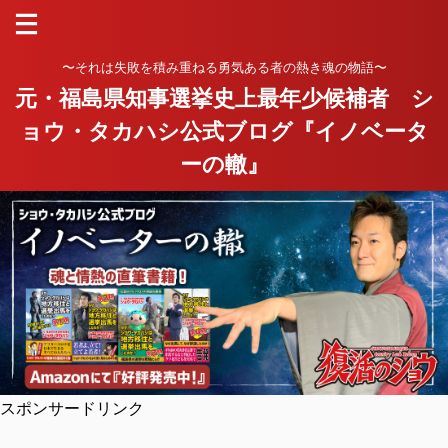
〜それは失敗を積み重ねる勇気ある者の熱き魂の物語〜
元・福島県知事選挙史上最年少候補者 シ
ョウ・タカハシ公式ブログ『イノベータ
ーの轍』
スポンサードリンク