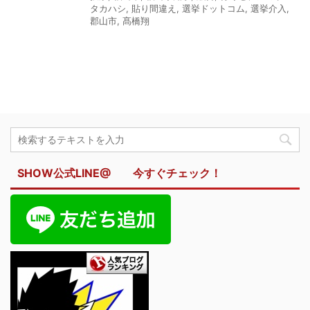
タカハシ
,
貼り間違え
,
選挙ドットコム
,
選挙介入
,
郡山市
,
髙橋翔
SHOW公式LINE@ 今すぐチェック！