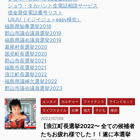
ショウ・タカハシと生電話相談サービス
借金督促電話番号リスト
IJIIJU（イジイジュ＝easy移住）
福島県知事選挙2018
郡山市議会議員選挙2019
福島県議会議員選挙2019
葛尾村長選挙2020
国見町長選挙2020
郡山市長選挙2021
福島市長選挙2021
浪江町長選挙2022
福島県議補欠選挙2022
郡山市議会議員選挙2023
エンタメ
カルチャー
ファイナンス
マインドセット
ライフスタイル
仕事
地方
子ども
移住
2022/07/09
【浪江町長選挙2022〜 全ての候補者
たちお疲れ様でした！！遂に本選挙