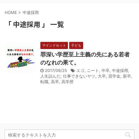
HOME
>
中途採用
「 中途採用 」 一覧
マインドセット
子ども
罪深い学歴至上主義の先にある若者
のなれの果て。
2017/09/25
エゴ
,
ニート
,
中卒
,
中途採用
,
人生詰んだ
,
仕事できないヤツ
,
大卒
,
奨学金
,
新卒
,
転職
,
高卒
,
高学歴