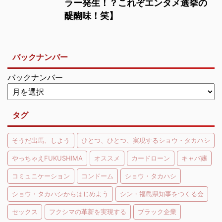
ラー発生！？これぞエンタメ選挙の
醍醐味！笑】
バックナンバー
バックナンバー
タグ
そうだ出馬、しよう
ひとつ、ひとつ、実現するショウ・タカハシ
やっちゃえFUKUSHIMA
オススメ
カードローン
キャバ嬢
コミュニケーション
コンドーム
ショウ・タカハシ
ショウ・タカハシからはじめよう
シン・福島県知事をつくる会
セックス
フクシマの革新を実現する
ブラック企業