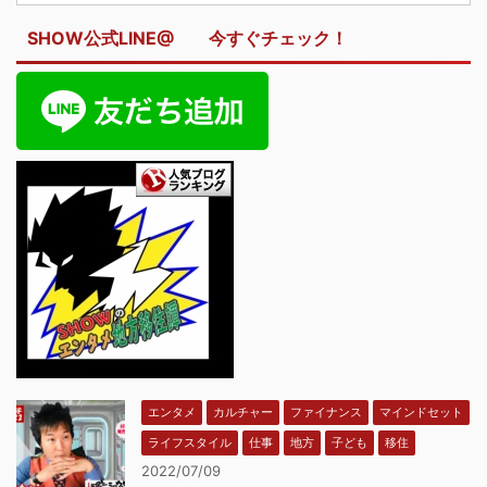
SHOW公式LINE@ 今すぐチェック！
エンタメ
カルチャー
ファイナンス
マインドセット
ライフスタイル
仕事
地方
子ども
移住
2022/07/09