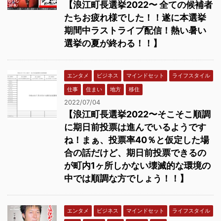
【浪江町長選挙2022〜 全ての候補者
たちお疲れ様でした！！遂に本選挙
期間中ラストライブ配信！熱い暑い
選挙の夏が終わる！！】
エンタメ
ビジネス
マインドセット
ライフスタイル
仕事
住まい
地方
移住
2022/07/04
【浪江町長選挙2022〜そこそこ順調
に期日前投票は進んでいるようです
ね！まぁ、投票率40％と仮定した場
合の話だけど、期日前投票できるの
が町内1ヶ所しかない壊滅的な環境の
中では順調な方でしょう！！】
エンタメ
ビジネス
マインドセット
ライフスタイル