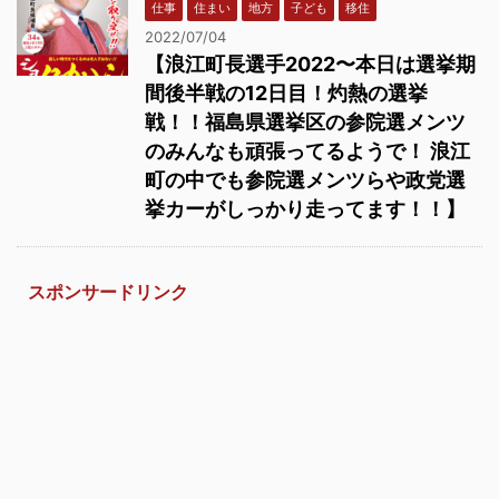
仕事
住まい
地方
子ども
移住
2022/07/04
【浪江町長選手2022〜本日は選挙期
間後半戦の12日目！灼熱の選挙
戦！！福島県選挙区の参院選メンツ
のみんなも頑張ってるようで！ 浪江
町の中でも参院選メンツらや政党選
挙カーがしっかり走ってます！！】
スポンサードリンク