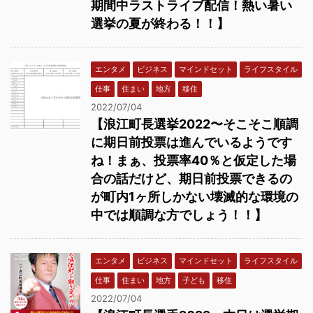
期間中ラストライブ配信！熱い暑い
選挙の夏が終わる！！】
エンタメ
ビジネス
マインドセット
ライフスタイル
仕事
住まい
地方
移住
2022/07/04
【浪江町長選挙2022〜そこそこ順調
に期日前投票は進んでいるようです
ね！まぁ、投票率40％と仮定した場
合の話だけど、期日前投票できるの
が町内1ヶ所しかない壊滅的な環境の
中では順調な方でしょう！！】
エンタメ
ビジネス
マインドセット
ライフスタイル
仕事
住まい
地方
子ども
移住
2022/07/04