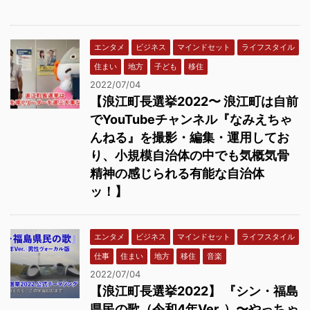
エンタメ
ビジネス
マインドセット
ライフスタイル
住まい
地方
子ども
移住
2022/07/04
【浪江町長選挙2022〜 浪江町は自前
でYouTubeチャンネル『なみえちゃ
んねる』を撮影・編集・運用してお
り、小規模自治体の中でも気概気骨
精神の感じられる有能な自治体
ッ！】
エンタメ
ビジネス
マインドセット
ライフスタイル
仕事
住まい
地方
移住
音楽
2022/07/04
【浪江町長選挙2022】 『シン・福島
県民の歌（令和4年Ver. ）〜やっちゃ