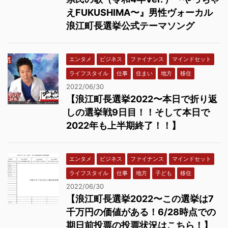
えFUKUSHIMA〜』男性ヴォーカル
浪江町長選挙公式テーマソング
エンタメ
ビジネス
ファイナンス
マインドセット
ライフスタイル
仕事
住まい
地方
移住
2022/06/30
【浪江町長選挙2022〜本日で折り返
しの選挙戦9日目！！そして本日で
2022年も上半期終了！！】
エンタメ
ビジネス
ファイナンス
マインドセット
ライフスタイル
仕事
地方
子ども
移住
2022/06/30
【浪江町長選挙2022〜この選挙は7
千万円の価値がある！6/28時点での
期日前投票の投票状況はこちら！】