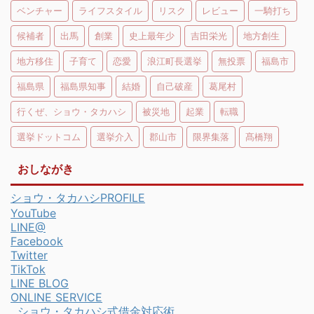
ベンチャー
ライフスタイル
リスク
レビュー
一騎打ち
候補者
出馬
創業
史上最年少
吉田栄光
地方創生
地方移住
子育て
恋愛
浪江町長選挙
無投票
福島市
福島県
福島県知事
結婚
自己破産
葛尾村
行くぜ、ショウ・タカハシ
被災地
起業
転職
選挙ドットコム
選挙介入
郡山市
限界集落
髙橋翔
おしながき
ショウ・タカハシPROFILE
YouTube
LINE@
Facebook
Twitter
TikTok
LINE BLOG
ONLINE SERVICE
ショウ・タカハシ式借金対応術