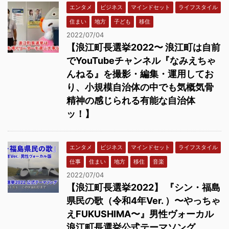
エンタメ
ビジネス
マインドセット
ライフスタイル
住まい
地方
子ども
移住
2022/07/04
【浪江町長選挙2022〜 浪江町は自前
でYouTubeチャンネル『なみえちゃ
んねる』を撮影・編集・運用してお
り、小規模自治体の中でも気概気骨
精神の感じられる有能な自治体
ッ！】
エンタメ
ビジネス
マインドセット
ライフスタイル
仕事
住まい
地方
移住
音楽
2022/07/04
【浪江町長選挙2022】 『シン・福島
県民の歌（令和4年Ver. ）〜やっちゃ
えFUKUSHIMA〜』男性ヴォーカル
浪江町長選挙公式テーマソング