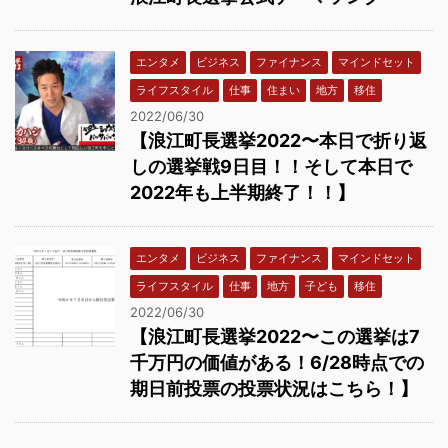
エンタメ
ビジネス
ファイナンス
マインドセット
ライフスタイル
仕事
住まい
地方
移住
2022/06/30
【浪江町長選挙2022〜本日で折り返
しの選挙戦9日目！！そして本日で
2022年も上半期終了！！】
エンタメ
ビジネス
ファイナンス
マインドセット
ライフスタイル
仕事
地方
子ども
移住
2022/06/30
【浪江町長選挙2022〜この選挙は7
千万円の価値がある！6/28時点での
期日前投票の投票状況はこちら！】