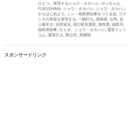
ひとつ、実現するショウ・タカハシ
,
やっちゃえ
FUKUSHIMA
,
ショウ・タカハシ
,
ショウ・タカハシ
からはじめよう
,
シン・福島県知事をつくる会
,
フク
シマの革新を実現する
,
一騎打ち
,
候補者
,
出馬
,
史
上最年少
,
吉田栄光
,
浪江町長選挙
,
無投票
,
福島市
,
福島県知事
,
行くぜ、ショウ・タカハシ
,
選挙ドット
コム
,
選挙介入
,
郡山市
,
髙橋翔
スポンサードリンク