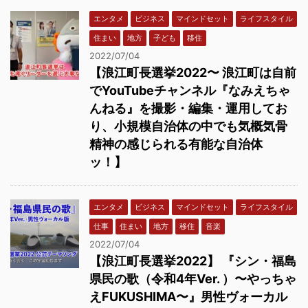
エンタメ
ビジネス
マインドセット
ライフスタイル
住まい
地方
子ども
移住
2022/07/04
【浪江町長選挙2022〜 浪江町は自前
でYouTubeチャンネル『なみえちゃ
んねる』を撮影・編集・運用してお
り、小規模自治体の中でも気概気骨
精神の感じられる有能な自治体
ッ！】
エンタメ
ビジネス
マインドセット
ライフスタイル
仕事
住まい
地方
移住
音楽
2022/07/04
【浪江町長選挙2022】 『シン・福島
県民の歌（令和4年Ver. ）〜やっちゃ
えFUKUSHIMA〜』男性ヴォーカル