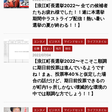
【浪江町長選挙2022〜 全ての候補者
たちお疲れ様でした！！遂に本選挙
期間中ラストライブ配信！熱い暑い
選挙の夏が終わる！！】
エンタメ
ビジネス
マインドセット
ライフスタイル
仕事
住まい
地方
移住
2022/07/04
【浪江町長選挙2022〜そこそこ順調
に期日前投票は進んでいるようです
ね！まぁ、投票率40％と仮定した場
合の話だけど、期日前投票できるの
が町内1ヶ所しかない壊滅的な環境の
中では順調な方でしょう！！】
エンタメ
ビジネス
マインドセット
ライフスタイル