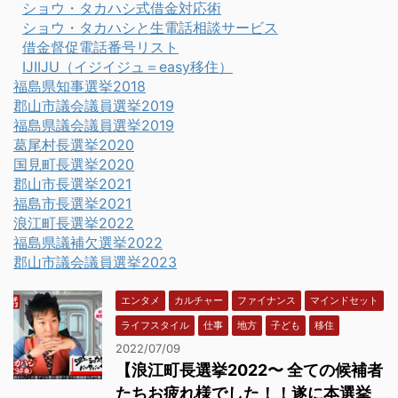
ショウ・タカハシ式借金対応術
ショウ・タカハシと生電話相談サービス
借金督促電話番号リスト
IJIIJU（イジイジュ＝easy移住）
福島県知事選挙2018
郡山市議会議員選挙2019
福島県議会議員選挙2019
葛尾村長選挙2020
国見町長選挙2020
郡山市長選挙2021
福島市長選挙2021
浪江町長選挙2022
福島県議補欠選挙2022
郡山市議会議員選挙2023
エンタメ
カルチャー
ファイナンス
マインドセット
ライフスタイル
仕事
地方
子ども
移住
2022/07/09
【浪江町長選挙2022〜 全ての候補者
たちお疲れ様でした！！遂に本選挙