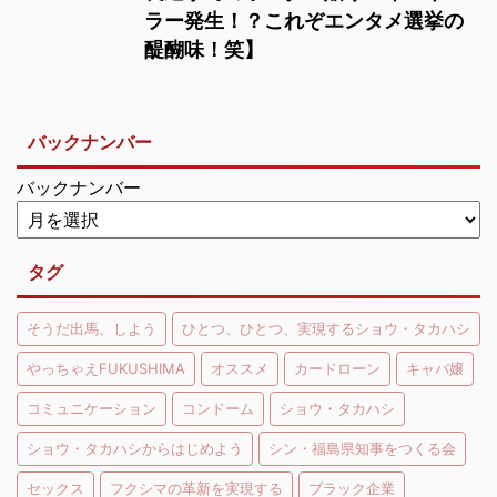
ラー発生！？これぞエンタメ選挙の
醍醐味！笑】
バックナンバー
バックナンバー
タグ
そうだ出馬、しよう
ひとつ、ひとつ、実現するショウ・タカハシ
やっちゃえFUKUSHIMA
オススメ
カードローン
キャバ嬢
コミュニケーション
コンドーム
ショウ・タカハシ
ショウ・タカハシからはじめよう
シン・福島県知事をつくる会
セックス
フクシマの革新を実現する
ブラック企業