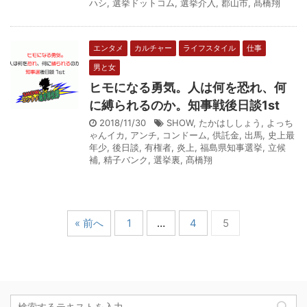
ハシ
,
選挙ドットコム
,
選挙介入
,
郡山市
,
髙橋翔
エンタメ
カルチャー
ライフスタイル
仕事
男と女
ヒモになる勇気。人は何を恐れ、何
に縛られるのか。知事戦後日談1st
2018/11/30
SHOW
,
たかはししょう
,
よっち
ゃんイカ
,
アンチ
,
コンドーム
,
供託金
,
出馬
,
史上最
年少
,
後日談
,
有権者
,
炎上
,
福島県知事選挙
,
立候
補
,
精子バンク
,
選挙裏
,
髙橋翔
« 前へ
1
…
4
5