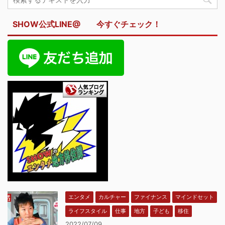
SHOW公式LINE@ 今すぐチェック！
エンタメ
カルチャー
ファイナンス
マインドセット
ライフスタイル
仕事
地方
子ども
移住
2022/07/09