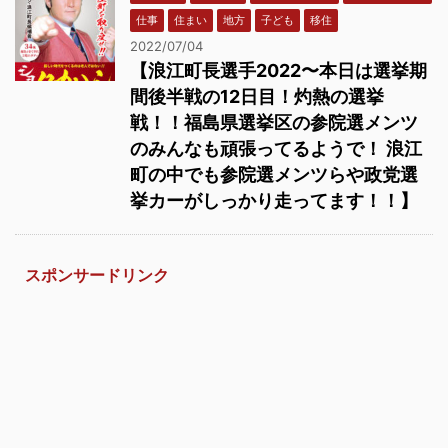
仕事
住まい
地方
子ども
移住
2022/07/04
【浪江町長選手2022〜本日は選挙期
間後半戦の12日目！灼熱の選挙
戦！！福島県選挙区の参院選メンツ
のみんなも頑張ってるようで！ 浪江
町の中でも参院選メンツらや政党選
挙カーがしっかり走ってます！！】
スポンサードリンク