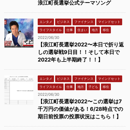
浪江町長選挙公式テーマソング
エンタメ
ビジネス
ファイナンス
マインドセット
ライフスタイル
仕事
住まい
地方
移住
2022/06/30
【浪江町長選挙2022〜本日で折り返
しの選挙戦9日目！！そして本日で
2022年も上半期終了！！】
エンタメ
ビジネス
ファイナンス
マインドセット
ライフスタイル
仕事
地方
子ども
移住
2022/06/30
【浪江町長選挙2022〜この選挙は7
千万円の価値がある！6/28時点での
期日前投票の投票状況はこちら！】