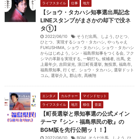
ライフスタイル
仕事
地方
【ショウ・タカハシ知事選出馬記念
LINEスタンプがまさかの却下で没ネ
タ①】
2022/06/10
そうだ出馬、しよう
,
ひとつ、
ひとつ、実現するショウ・タカハシ
,
やっちゃえ
FUKUSHIMA
,
ショウ・タカハシ
,
ショウ・タカハシ
からはじめよう
,
シン・福島県知事をつくる会
,
フク
シマの革新を実現する
,
一騎打ち
,
候補者
,
出馬
,
史
上最年少
,
吉田栄光
,
浪江町長選挙
,
無投票
,
福島市
,
福島県知事
,
行くぜ、ショウ・タカハシ
,
選挙ドット
コム
,
選挙介入
,
郡山市
,
髙橋翔
エンタメ
カルチャー
マインドセット
ライフスタイル
地方
移住
音楽
【町長選挙と県知事選の公式メイン
テーマ『シン・福島県民の歌』の
BGM版を先行公開ッ！！】
2022/06/10
BGM
,
そうだ出馬、しよう
,
ひ