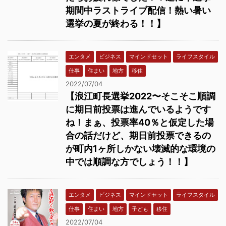
期間中ラストライブ配信！熱い暑い
選挙の夏が終わる！！】
エンタメ
ビジネス
マインドセット
ライフスタイル
仕事
住まい
地方
移住
2022/07/04
【浪江町長選挙2022〜そこそこ順調
に期日前投票は進んでいるようです
ね！まぁ、投票率40％と仮定した場
合の話だけど、期日前投票できるの
が町内1ヶ所しかない壊滅的な環境の
中では順調な方でしょう！！】
エンタメ
ビジネス
マインドセット
ライフスタイル
仕事
住まい
地方
子ども
移住
2022/07/04