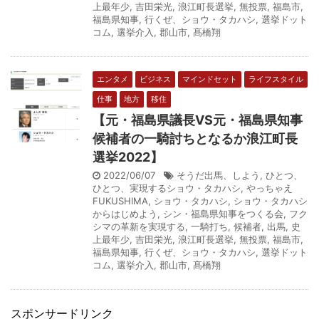
上最年少
,
吉田栄光
,
浪江町長選挙
,
無投票
,
福島市
,
福島県知事
,
行くぜ、ショウ・タカハシ
,
選挙ドット
コム
,
選挙介入
,
郡山市
,
髙橋翔
エンタメ
ビジネス
マインドセット
ライフスタイル
仕事
地方
移住
【元・福島県議長VS元・福島県知事
候補者の一騎討ちとなるか浪江町長
選挙2022】
2022/06/07
そうだ出馬、しよう
,
ひとつ、
ひとつ、実現するショウ・タカハシ
,
やっちゃえ
FUKUSHIMA
,
ショウ・タカハシ
,
ショウ・タカハシ
からはじめよう
,
シン・福島県知事をつくる会
,
フク
シマの革新を実現する
,
一騎打ち
,
候補者
,
出馬
,
史
上最年少
,
吉田栄光
,
浪江町長選挙
,
無投票
,
福島市
,
福島県知事
,
行くぜ、ショウ・タカハシ
,
選挙ドット
コム
,
選挙介入
,
郡山市
,
髙橋翔
スポンサードリンク