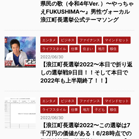
県民の歌（令和4年Ver. ）〜やっちゃ
えFUKUSHIMA〜』男性ヴォーカル
浪江町長選挙公式テーマソング
エンタメ
ビジネス
ファイナンス
マインドセット
ライフスタイル
仕事
住まい
地方
移住
2022/06/30
【浪江町長選挙2022〜本日で折り返
しの選挙戦9日目！！そして本日で
2022年も上半期終了！！】
エンタメ
ビジネス
ファイナンス
マインドセット
ライフスタイル
仕事
地方
子ども
移住
2022/06/30
【浪江町長選挙2022〜この選挙は7
千万円の価値がある！6/28時点での