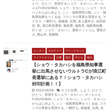
とつ、ひとつ、実現するショウ・タカハシ
,
やっち
ゃえFUKUSHIMA
,
ショウ・タカハシ
,
ショウ・タカ
ハシからはじめよう
,
シン・福島県民の歌
,
シン・福
島県知事をつくる会
,
フクシマの革新を実現する
,
マ
クロス
,
一騎打ち
,
候補者
,
出馬
,
史上最年少
,
吉田栄
光
,
歌
,
浪江町長選挙
,
無投票
,
福島市
,
福島県知事
,
行くぜ、ショウ・タカハシ
,
選挙ドットコム
,
選挙介
入
,
郡山市
,
髙橋翔
エンタメ
カルチャー
マインドセット
ライフスタイル
仕事
地方
子ども
移住
【ショウ・タカハシを福島県知事選
挙に出馬させないウルトラCが浪江町
長選挙にある？！ショウ・タカハシ
封印計画！！】
2022/06/08
そうだ出馬、しよう
,
ひとつ、
ひとつ、実現するショウ・タカハシ
,
やっちゃえ
FUKUSHIMA
,
ショウ・タカハシ
,
ショウ・タカハシ
からはじめよう
,
シン・福島県知事をつくる会
,
フク
シマの革新を実現する
,
一騎打ち
,
候補者
,
出馬
,
史