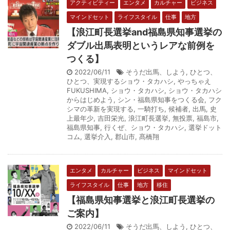
アクティビティー
エンタメ
カルチャー
ビジネス
マインドセット
ライフスタイル
仕事
地方
【浪江町長選挙and福島県知事選挙の
ダブル出馬表明というレアな前例を
つくる】
2022/06/11
そうだ出馬、しよう
,
ひとつ、
ひとつ、実現するショウ・タカハシ
,
やっちゃえ
FUKUSHIMA
,
ショウ・タカハシ
,
ショウ・タカハシ
からはじめよう
,
シン・福島県知事をつくる会
,
フク
シマの革新を実現する
,
一騎打ち
,
候補者
,
出馬
,
史
上最年少
,
吉田栄光
,
浪江町長選挙
,
無投票
,
福島市
,
福島県知事
,
行くぜ、ショウ・タカハシ
,
選挙ドット
コム
,
選挙介入
,
郡山市
,
髙橋翔
エンタメ
カルチャー
ビジネス
マインドセット
ライフスタイル
仕事
地方
移住
【福島県知事選挙と浪江町長選挙の
ご案内】
2022/06/11
そうだ出馬、しよう
,
ひとつ、