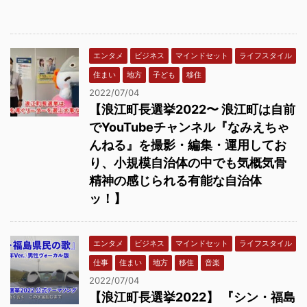
エンタメ
ビジネス
マインドセット
ライフスタイル
住まい
地方
子ども
移住
2022/07/04
【浪江町長選挙2022〜 浪江町は自前
でYouTubeチャンネル『なみえちゃ
んねる』を撮影・編集・運用してお
り、小規模自治体の中でも気概気骨
精神の感じられる有能な自治体
ッ！】
エンタメ
ビジネス
マインドセット
ライフスタイル
仕事
住まい
地方
移住
音楽
2022/07/04
【浪江町長選挙2022】 『シン・福島