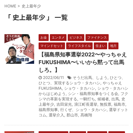
HOME
>
史上最年少
「 史上最年少 」 一覧
お金
エンタメ
ビジネス
ファイナンス
マインドセット
ライフスタイル
住まい
地方
【福島県知事選挙2022〜やっちゃえ
FUKUSHIMA〜いいから黙って出馬
しろ。】
2022/06/11
そうだ出馬、しよう
,
ひとつ、
ひとつ、実現するショウ・タカハシ
,
やっちゃえ
FUKUSHIMA
,
ショウ・タカハシ
,
ショウ・タカハシ
からはじめよう
,
シン・福島県知事をつくる会
,
フク
シマの革新を実現する
,
一騎打ち
,
候補者
,
出馬
,
史
上最年少
,
吉田栄光
,
浪江町長選挙
,
無投票
,
福島市
,
福島県知事
,
行くぜ、ショウ・タカハシ
,
選挙ドット
コム
,
選挙介入
,
郡山市
,
髙橋翔