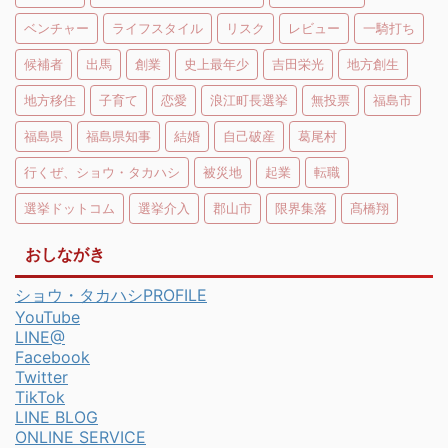
ベンチャー
ライフスタイル
リスク
レビュー
一騎打ち
候補者
出馬
創業
史上最年少
吉田栄光
地方創生
地方移住
子育て
恋愛
浪江町長選挙
無投票
福島市
福島県
福島県知事
結婚
自己破産
葛尾村
行くぜ、ショウ・タカハシ
被災地
起業
転職
選挙ドットコム
選挙介入
郡山市
限界集落
髙橋翔
おしながき
ショウ・タカハシPROFILE
YouTube
LINE@
Facebook
Twitter
TikTok
LINE BLOG
ONLINE SERVICE