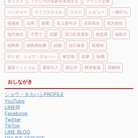
セックス
フクシマの革新を実現する
ブラック企業
ベンチャー
ライフスタイル
リスク
レビュー
一騎打ち
候補者
出馬
創業
史上最年少
吉田栄光
地方創生
地方移住
子育て
恋愛
浪江町長選挙
無投票
福島市
福島県
福島県知事
結婚
自己破産
葛尾村
行くぜ、ショウ・タカハシ
被災地
起業
転職
選挙ドットコム
選挙介入
郡山市
限界集落
髙橋翔
おしながき
ショウ・タカハシPROFILE
YouTube
LINE@
Facebook
Twitter
TikTok
LINE BLOG
ONLINE SERVICE