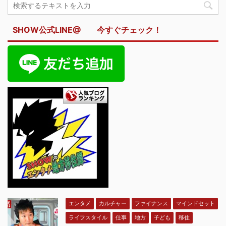
SHOW公式LINE@ 今すぐチェック！
エンタメ
カルチャー
ファイナンス
マインドセット
ライフスタイル
仕事
地方
子ども
移住