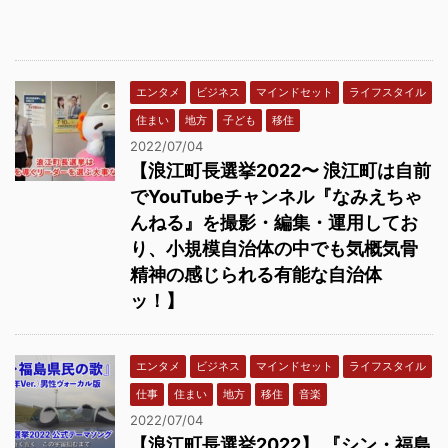
エンタメ
ビジネス
マインドセット
ライフスタイル
住まい
地方
子ども
移住
2022/07/04
【浪江町長選挙2022〜 浪江町は自前
でYouTubeチャンネル『なみえちゃ
んねる』を撮影・編集・運用してお
り、小規模自治体の中でも気概気骨
精神の感じられる有能な自治体
ッ！】
エンタメ
ビジネス
マインドセット
ライフスタイル
仕事
住まい
地方
移住
音楽
2022/07/04
【浪江町長選挙2022】 『シン・福島