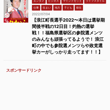
エンタメ
ビジネス
マインドセット
ライフスタイル
仕事
住まい
地方
子ども
移住
2022/07/04
【浪江町長選手2022〜本日は選挙期
間後半戦の12日目！灼熱の選挙
戦！！福島県選挙区の参院選メンツ
のみんなも頑張ってるようで！ 浪江
町の中でも参院選メンツらや政党選
挙カーがしっかり走ってます！！】
スポンサードリンク