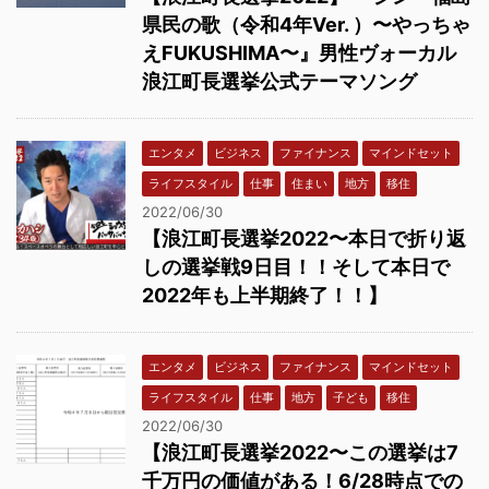
県民の歌（令和4年Ver. ）〜やっちゃ
えFUKUSHIMA〜』男性ヴォーカル
浪江町長選挙公式テーマソング
エンタメ
ビジネス
ファイナンス
マインドセット
ライフスタイル
仕事
住まい
地方
移住
2022/06/30
【浪江町長選挙2022〜本日で折り返
しの選挙戦9日目！！そして本日で
2022年も上半期終了！！】
エンタメ
ビジネス
ファイナンス
マインドセット
ライフスタイル
仕事
地方
子ども
移住
2022/06/30
【浪江町長選挙2022〜この選挙は7
千万円の価値がある！6/28時点での