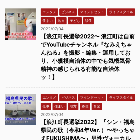
エンタメ
ビジネス
マインドセット
ライフスタイル
住まい
地方
子ども
移住
2022/07/04
【浪江町長選挙2022〜 浪江町は自前
でYouTubeチャンネル『なみえちゃ
んねる』を撮影・編集・運用してお
り、小規模自治体の中でも気概気骨
精神の感じられる有能な自治体
ッ！】
エンタメ
ビジネス
マインドセット
ライフスタイル
仕事
住まい
地方
移住
音楽
2022/07/04
【浪江町長選挙2022】 『シン・福島
県民の歌（令和4年Ver. ）〜やっちゃ
えFUKUSHIMA〜』男性ヴォーカル