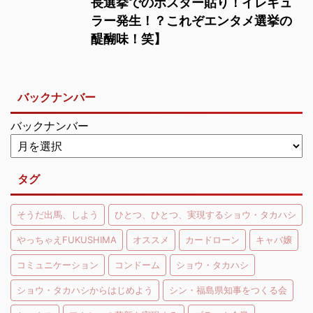
長選挙でのポスター貼り！イレギュ
ラー発生！？これぞエンタメ選挙の
醍醐味！笑】
バックナンバー
バックナンバー
タグ
そうだ出馬、しよう
ひとつ、ひとつ、実現するショウ・タカハシ
やっちゃえFUKUSHIMA
オススメ
カードローン
キャバ嬢
コミュニケーション
コンドーム
ショウ・タカハシ
ショウ・タカハシからはじめよう
シン・福島県知事をつくる会