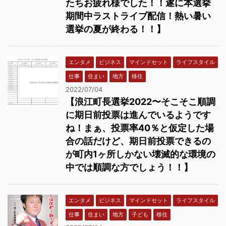
たちお疲れ様でした！！遂に本選挙
期間中ラストライブ配信！熱い暑い
選挙の夏が終わる！！】
エンタメ
ビジネス
マインドセット
ライフスタイル
仕事
住まい
地方
移住
2022/07/04
【浪江町長選挙2022〜そこそこ順調
に期日前投票は進んでいるようです
ね！まぁ、投票率40％と仮定した場
合の話だけど、期日前投票できるの
が町内1ヶ所しかない壊滅的な環境の
中では順調な方でしょう！！】
エンタメ
ビジネス
マインドセット
ライフスタイル
仕事
住まい
地方
子ども
移住