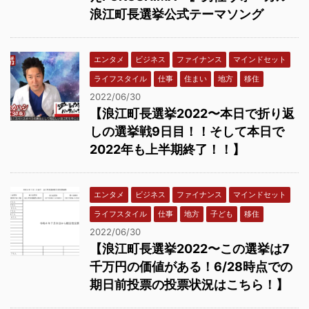
浪江町長選挙公式テーマソング
エンタメ
ビジネス
ファイナンス
マインドセット
ライフスタイル
仕事
住まい
地方
移住
2022/06/30
【浪江町長選挙2022〜本日で折り返
しの選挙戦9日目！！そして本日で
2022年も上半期終了！！】
エンタメ
ビジネス
ファイナンス
マインドセット
ライフスタイル
仕事
地方
子ども
移住
2022/06/30
【浪江町長選挙2022〜この選挙は7
千万円の価値がある！6/28時点での
期日前投票の投票状況はこちら！】