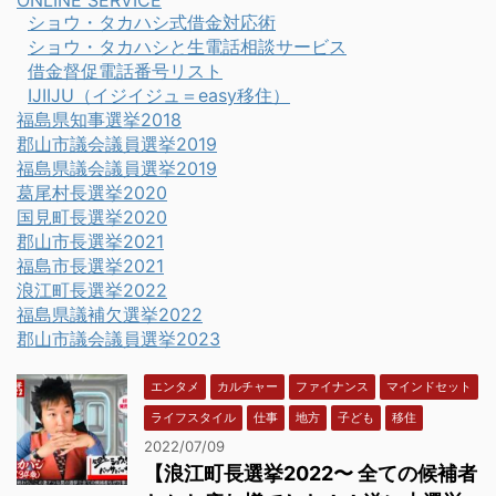
ショウ・タカハシ式借金対応術
ショウ・タカハシと生電話相談サービス
借金督促電話番号リスト
IJIIJU（イジイジュ＝easy移住）
福島県知事選挙2018
郡山市議会議員選挙2019
福島県議会議員選挙2019
葛尾村長選挙2020
国見町長選挙2020
郡山市長選挙2021
福島市長選挙2021
浪江町長選挙2022
福島県議補欠選挙2022
郡山市議会議員選挙2023
エンタメ
カルチャー
ファイナンス
マインドセット
ライフスタイル
仕事
地方
子ども
移住
2022/07/09
【浪江町長選挙2022〜 全ての候補者