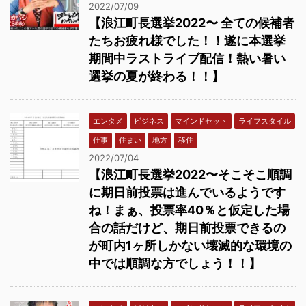
2022/07/09
【浪江町長選挙2022〜 全ての候補者
たちお疲れ様でした！！遂に本選挙
期間中ラストライブ配信！熱い暑い
選挙の夏が終わる！！】
エンタメ
ビジネス
マインドセット
ライフスタイル
仕事
住まい
地方
移住
2022/07/04
【浪江町長選挙2022〜そこそこ順調
に期日前投票は進んでいるようです
ね！まぁ、投票率40％と仮定した場
合の話だけど、期日前投票できるの
が町内1ヶ所しかない壊滅的な環境の
中では順調な方でしょう！！】