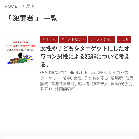
HOME
>
犯罪者
「 犯罪者 」 一覧
アイテム
マインドセット
ライフスタイル
子ども
女性や子どもをターゲットにしたオ
ワコン男性による犯罪について考え
る。
2018/07/17
BoT
,
Bsize
,
GPS
,
サイコパス
,
ターゲット
,
哲学
,
女性
,
子どもを守る
,
居場所
,
幼児
誘拐
,
東海道新幹線
,
犯罪者
,
猟奇殺人
,
衝動的犯行
,
見守り
,
計画的犯行