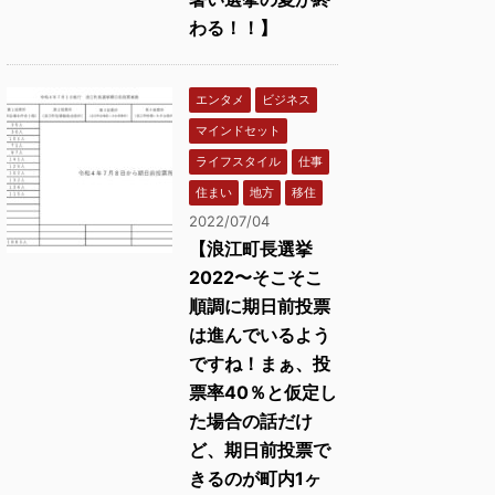
わる！！】
エンタメ
ビジネス
マインドセット
ライフスタイル
仕事
住まい
地方
移住
2022/07/04
【浪江町長選挙
2022〜そこそこ
順調に期日前投票
は進んでいるよう
ですね！まぁ、投
票率40％と仮定し
た場合の話だけ
ど、期日前投票で
きるのが町内1ヶ