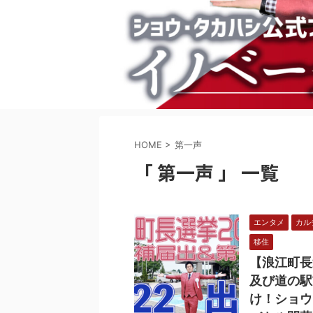
HOME
>
第一声
「 第一声 」 一覧
エンタメ
カル
移住
【浪江町長
及び道の駅
け！ショウ