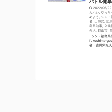
バトル開幕
2022/06/2
カハシ
,
やっちゃ
めよう
,
シン・
者
,
出陣式
,
出
島県知事
,
立候
介入
,
郡山市
,
シン・福島県知事
fukushima
者・吉田栄光氏と 