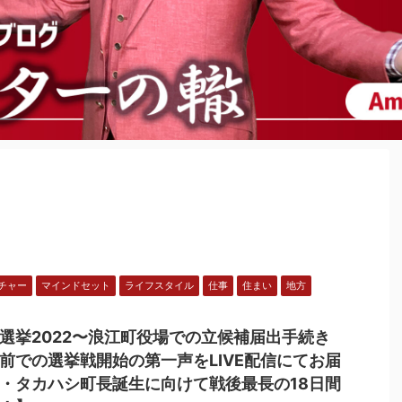
チャー
マインドセット
ライフスタイル
仕事
住まい
地方
選挙2022〜浪江町役場での立候補届出手続き
前での選挙戦開始の第一声をLIVE配信にてお届
・タカハシ町長誕生に向けて戦後最長の18日間