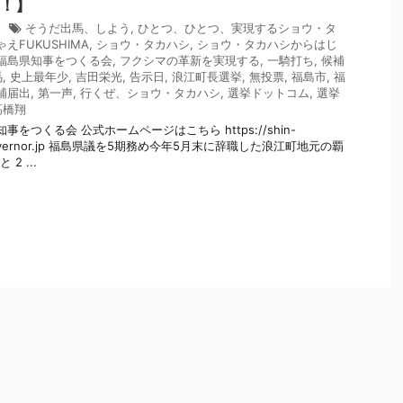
！】
2
そうだ出馬、しよう
,
ひとつ、ひとつ、実現するショウ・タ
えFUKUSHIMA
,
ショウ・タカハシ
,
ショウ・タカハシからはじ
福島県知事をつくる会
,
フクシマの革新を実現する
,
一騎打ち
,
候補
馬
,
史上最年少
,
吉田栄光
,
告示日
,
浪江町長選挙
,
無投票
,
福島市
,
福
補届出
,
第一声
,
行くぜ、ショウ・タカハシ
,
選挙ドットコム
,
選挙
髙橋翔
をつくる会 公式ホームページはこちら https://shin-
-governor.jp 福島県議を5期務め今年5月末に辞職した浪江町地元の覇
2 ...