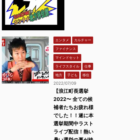
エンタメ
カルチャー
ファイナンス
マインドセット
ライフスタイル
仕事
地方
子ども
移住
2022/07/09
【浪江町長選挙
2022〜 全ての候
補者たちお疲れ様
でした！！遂に本
選挙期間中ラスト
ライブ配信！熱い
暑い選挙の夏が終