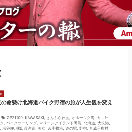
覧
物
晩夏の命懸け北海道バイク野宿の旅が人生観を変え
8
GPZ1100
,
KAWASAKI
,
さんふらわあ
,
オホーツク海
,
カニ汁
,
ク
,
バイクツーリング
,
マリーンアイランド岡島
,
北海道
,
大洗港
,
,
宗谷岬
,
熊出没注意
,
美女
,
苫小牧港
,
道の駅
,
野宿
,
音威子府村