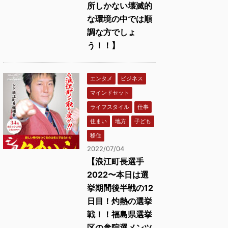
所しかない壊滅的
な環境の中では順
調な方でしょ
う！！】
エンタメ
ビジネス
マインドセット
ライフスタイル
仕事
住まい
地方
子ども
移住
2022/07/04
【浪江町長選手
2022〜本日は選
挙期間後半戦の12
日目！灼熱の選挙
戦！！福島県選挙
区の参院選メンツ