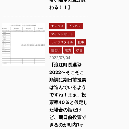
わる！！】
エンタメ
ビジネス
マインドセット
ライフスタイル
仕事
住まい
地方
移住
2022/07/04
【浪江町長選挙
2022〜そこそこ
順調に期日前投票
は進んでいるよう
ですね！まぁ、投
票率40％と仮定し
た場合の話だけ
ど、期日前投票で
きるのが町内1ヶ