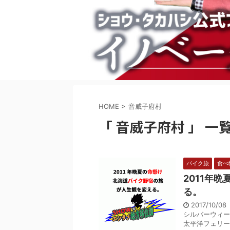
HOME
>
音威子府村
「 音威子府村 」 一
バイク旅
食べ
2011年
る。
2017/10/0
シルバーウィー
太平洋フェリー