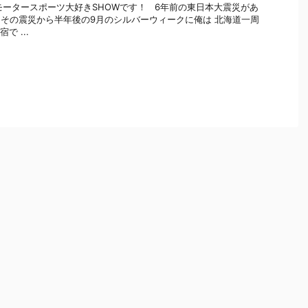
モータースポーツ大好きSHOWです！ 6年前の東日本大震災があ
。 その震災から半年後の9月のシルバーウィークに俺は 北海道一周
で ...