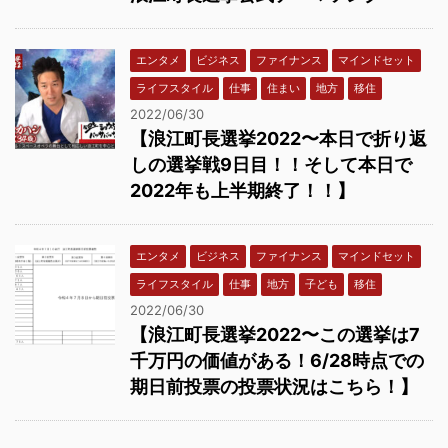
エンタメ
ビジネス
ファイナンス
マインドセット
ライフスタイル
仕事
住まい
地方
移住
2022/06/30
【浪江町長選挙2022〜本日で折り返
しの選挙戦9日目！！そして本日で
2022年も上半期終了！！】
エンタメ
ビジネス
ファイナンス
マインドセット
ライフスタイル
仕事
地方
子ども
移住
2022/06/30
【浪江町長選挙2022〜この選挙は7
千万円の価値がある！6/28時点での
期日前投票の投票状況はこちら！】