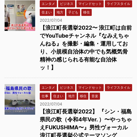
エンタメ
ビジネス
マインドセット
ライフスタイル
住まい
地方
子ども
移住
2022/07/04
【浪江町長選挙2022〜 浪江町は自前
でYouTubeチャンネル『なみえちゃ
んねる』を撮影・編集・運用してお
り、小規模自治体の中でも気概気骨
精神の感じられる有能な自治体
ッ！】
エンタメ
ビジネス
マインドセット
ライフスタイル
仕事
住まい
地方
移住
音楽
2022/07/04
【浪江町長選挙2022】 『シン・福島
県民の歌（令和4年Ver. ）〜やっちゃ
えFUKUSHIMA〜』男性ヴォーカル
浪江町長選挙公式テーマソング