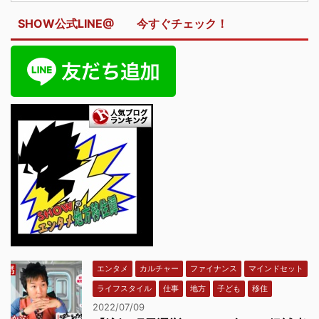
SHOW公式LINE@ 今すぐチェック！
エンタメ
カルチャー
ファイナンス
マインドセット
ライフスタイル
仕事
地方
子ども
移住
2022/07/09