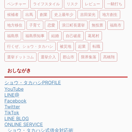
ベンチャー
ライフスタイル
リスク
レビュー
一騎打ち
候補者
出馬
創業
史上最年少
吉田栄光
地方創生
地方移住
子育て
恋愛
浪江町長選挙
無投票
福島市
福島県
福島県知事
結婚
自己破産
葛尾村
行くぜ、ショウ・タカハシ
被災地
起業
転職
選挙ドットコム
選挙介入
郡山市
限界集落
髙橋翔
おしながき
ショウ・タカハシPROFILE
YouTube
LINE@
Facebook
Twitter
TikTok
LINE BLOG
ONLINE SERVICE
ショウ・タカハシ式借金対応術