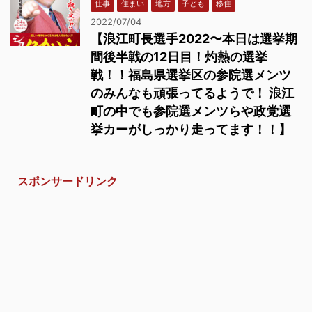
仕事
住まい
地方
子ども
移住
2022/07/04
【浪江町長選手2022〜本日は選挙期
間後半戦の12日目！灼熱の選挙
戦！！福島県選挙区の参院選メンツ
のみんなも頑張ってるようで！ 浪江
町の中でも参院選メンツらや政党選
挙カーがしっかり走ってます！！】
スポンサードリンク