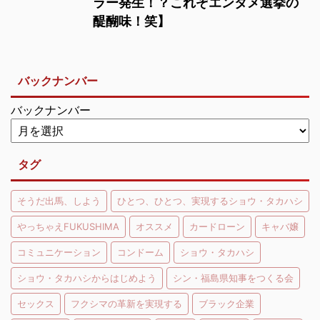
ラー発生！？これぞエンタメ選挙の
醍醐味！笑】
バックナンバー
バックナンバー
タグ
そうだ出馬、しよう
ひとつ、ひとつ、実現するショウ・タカハシ
やっちゃえFUKUSHIMA
オススメ
カードローン
キャバ嬢
コミュニケーション
コンドーム
ショウ・タカハシ
ショウ・タカハシからはじめよう
シン・福島県知事をつくる会
セックス
フクシマの革新を実現する
ブラック企業