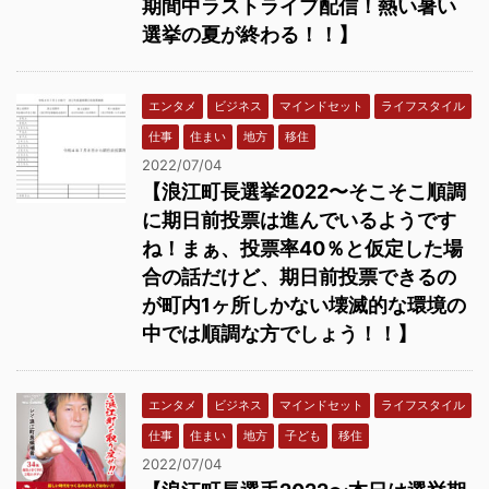
期間中ラストライブ配信！熱い暑い
選挙の夏が終わる！！】
エンタメ
ビジネス
マインドセット
ライフスタイル
仕事
住まい
地方
移住
2022/07/04
【浪江町長選挙2022〜そこそこ順調
に期日前投票は進んでいるようです
ね！まぁ、投票率40％と仮定した場
合の話だけど、期日前投票できるの
が町内1ヶ所しかない壊滅的な環境の
中では順調な方でしょう！！】
エンタメ
ビジネス
マインドセット
ライフスタイル
仕事
住まい
地方
子ども
移住
2022/07/04