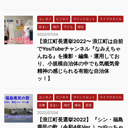
エンタメ
ビジネス
マインドセット
ライフスタイル
住まい
地方
子ども
移住
2022/07/04
【浪江町長選挙2022〜 浪江町は自前
でYouTubeチャンネル『なみえちゃ
んねる』を撮影・編集・運用してお
り、小規模自治体の中でも気概気骨
精神の感じられる有能な自治体
ッ！】
エンタメ
ビジネス
マインドセット
ライフスタイル
仕事
住まい
地方
移住
音楽
2022/07/04
【浪江町長選挙2022】 『シン・福島
県民の歌（令和4年Ver. ）〜やっちゃ