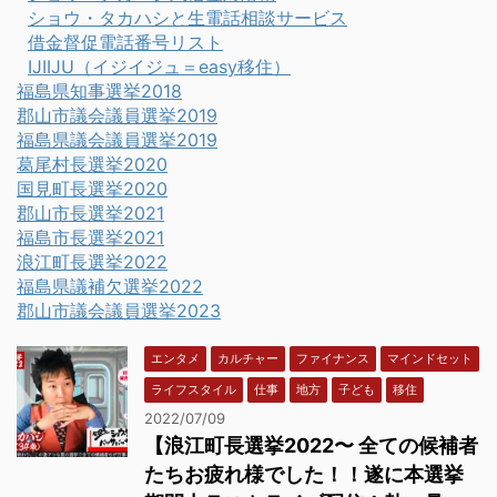
ショウ・タカハシと生電話相談サービス
借金督促電話番号リスト
IJIIJU（イジイジュ＝easy移住）
福島県知事選挙2018
郡山市議会議員選挙2019
福島県議会議員選挙2019
葛尾村長選挙2020
国見町長選挙2020
郡山市長選挙2021
福島市長選挙2021
浪江町長選挙2022
福島県議補欠選挙2022
郡山市議会議員選挙2023
エンタメ
カルチャー
ファイナンス
マインドセット
ライフスタイル
仕事
地方
子ども
移住
2022/07/09
【浪江町長選挙2022〜 全ての候補者
たちお疲れ様でした！！遂に本選挙