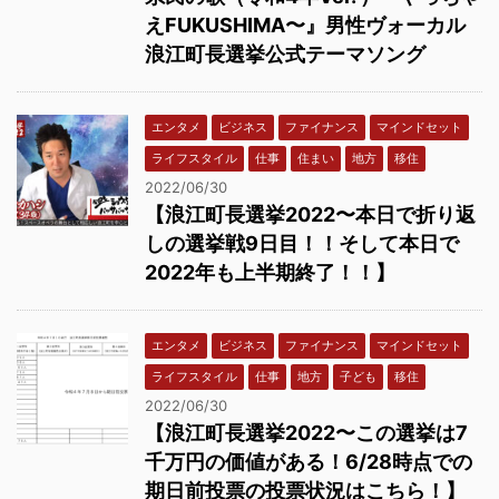
えFUKUSHIMA〜』男性ヴォーカル
浪江町長選挙公式テーマソング
エンタメ
ビジネス
ファイナンス
マインドセット
ライフスタイル
仕事
住まい
地方
移住
2022/06/30
【浪江町長選挙2022〜本日で折り返
しの選挙戦9日目！！そして本日で
2022年も上半期終了！！】
エンタメ
ビジネス
ファイナンス
マインドセット
ライフスタイル
仕事
地方
子ども
移住
2022/06/30
【浪江町長選挙2022〜この選挙は7
千万円の価値がある！6/28時点での
期日前投票の投票状況はこちら！】