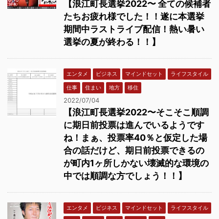
【浪江町長選挙2022〜 全ての候補者
たちお疲れ様でした！！遂に本選挙
期間中ラストライブ配信！熱い暑い
選挙の夏が終わる！！】
エンタメ
ビジネス
マインドセット
ライフスタイル
仕事
住まい
地方
移住
2022/07/04
【浪江町長選挙2022〜そこそこ順調
に期日前投票は進んでいるようです
ね！まぁ、投票率40％と仮定した場
合の話だけど、期日前投票できるの
が町内1ヶ所しかない壊滅的な環境の
中では順調な方でしょう！！】
エンタメ
ビジネス
マインドセット
ライフスタイル