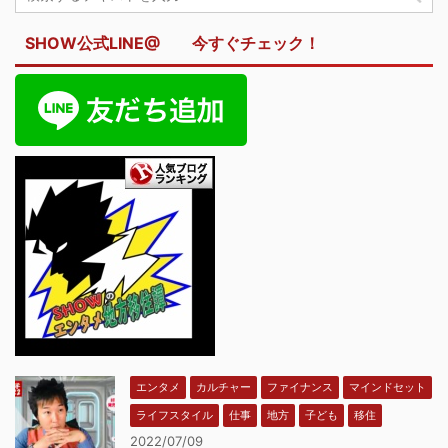
SHOW公式LINE@ 今すぐチェック！
エンタメ
カルチャー
ファイナンス
マインドセット
ライフスタイル
仕事
地方
子ども
移住
2022/07/09