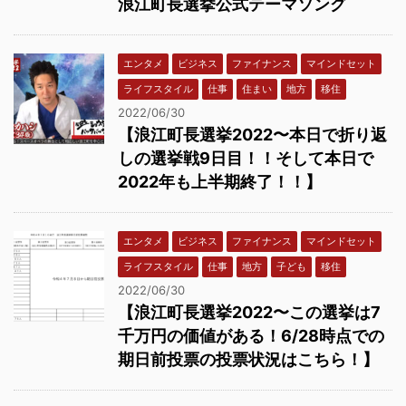
浪江町長選挙公式テーマソング
エンタメ
ビジネス
ファイナンス
マインドセット
ライフスタイル
仕事
住まい
地方
移住
2022/06/30
【浪江町長選挙2022〜本日で折り返
しの選挙戦9日目！！そして本日で
2022年も上半期終了！！】
エンタメ
ビジネス
ファイナンス
マインドセット
ライフスタイル
仕事
地方
子ども
移住
2022/06/30
【浪江町長選挙2022〜この選挙は7
千万円の価値がある！6/28時点での
期日前投票の投票状況はこちら！】