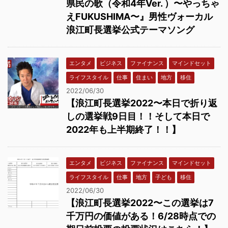
県民の歌（令和4年Ver. ）〜やっちゃ
えFUKUSHIMA〜』男性ヴォーカル
浪江町長選挙公式テーマソング
エンタメ
ビジネス
ファイナンス
マインドセット
ライフスタイル
仕事
住まい
地方
移住
2022/06/30
【浪江町長選挙2022〜本日で折り返
しの選挙戦9日目！！そして本日で
2022年も上半期終了！！】
エンタメ
ビジネス
ファイナンス
マインドセット
ライフスタイル
仕事
地方
子ども
移住
2022/06/30
【浪江町長選挙2022〜この選挙は7
千万円の価値がある！6/28時点での