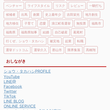
ベンチャー
ライフスタイル
リスク
レビュー
一騎打ち
候補者
出馬
創業
史上最年少
吉田栄光
地方創生
地方移住
子育て
恋愛
浪江町長選挙
無投票
福島市
福島県
福島県知事
結婚
自己破産
葛尾村
行くぜ、ショウ・タカハシ
被災地
起業
転職
選挙ドットコム
選挙介入
郡山市
限界集落
髙橋翔
おしながき
ショウ・タカハシPROFILE
YouTube
LINE@
Facebook
Twitter
TikTok
LINE BLOG
ONLINE SERVICE