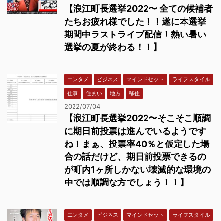
【浪江町長選挙2022〜 全ての候補者
たちお疲れ様でした！！遂に本選挙
期間中ラストライブ配信！熱い暑い
選挙の夏が終わる！！】
エンタメ
ビジネス
マインドセット
ライフスタイル
仕事
住まい
地方
移住
2022/07/04
【浪江町長選挙2022〜そこそこ順調
に期日前投票は進んでいるようです
ね！まぁ、投票率40％と仮定した場
合の話だけど、期日前投票できるの
が町内1ヶ所しかない壊滅的な環境の
中では順調な方でしょう！！】
エンタメ
ビジネス
マインドセット
ライフスタイル