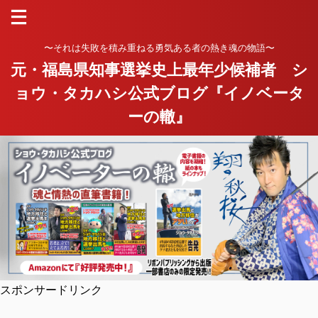
〜それは失敗を積み重ねる勇気ある者の熱き魂の物語〜
元・福島県知事選挙史上最年少候補者 シ
ョウ・タカハシ公式ブログ『イノベータ
ーの轍』
スポンサードリンク