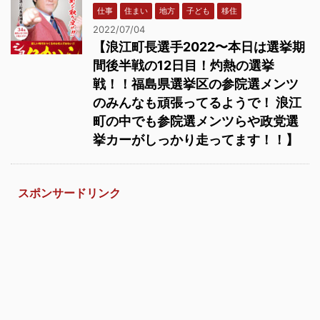
仕事
住まい
地方
子ども
移住
2022/07/04
【浪江町長選手2022〜本日は選挙期
間後半戦の12日目！灼熱の選挙
戦！！福島県選挙区の参院選メンツ
のみんなも頑張ってるようで！ 浪江
町の中でも参院選メンツらや政党選
挙カーがしっかり走ってます！！】
スポンサードリンク