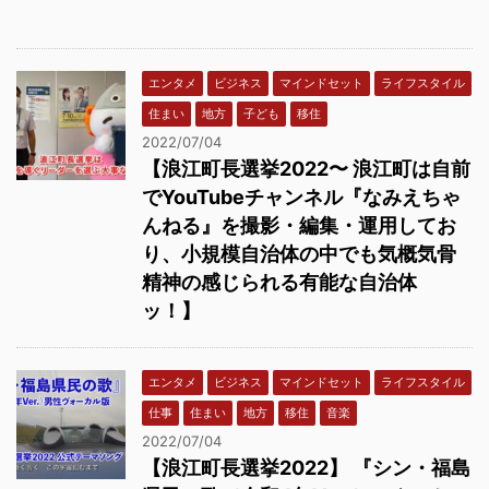
エンタメ
ビジネス
マインドセット
ライフスタイル
住まい
地方
子ども
移住
2022/07/04
【浪江町長選挙2022〜 浪江町は自前
でYouTubeチャンネル『なみえちゃ
んねる』を撮影・編集・運用してお
り、小規模自治体の中でも気概気骨
精神の感じられる有能な自治体
ッ！】
エンタメ
ビジネス
マインドセット
ライフスタイル
仕事
住まい
地方
移住
音楽
2022/07/04
【浪江町長選挙2022】 『シン・福島