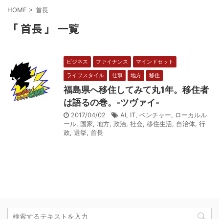
HOME
>
首長
「 首長 」 一覧
ビジネス
ファイナンス
マインドセット
ライフスタイル
仕事
地方
移住
福島県へ移住してみて丸1年。移住者
は語るの巻。-ツヴァイ-
2017/04/02
AI
,
IT
,
ベンチャー
,
ローカルル
ール
,
国家
,
地方
,
政治
,
社会
,
移住生活
,
自治体
,
行
政
,
選挙
,
首長