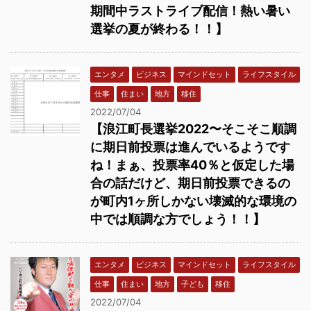
期間中ラストライブ配信！熱い暑い
選挙の夏が終わる！！】
エンタメ
ビジネス
マインドセット
ライフスタイル
仕事
住まい
地方
移住
2022/07/04
【浪江町長選挙2022〜そこそこ順調
に期日前投票は進んでいるようです
ね！まぁ、投票率40％と仮定した場
合の話だけど、期日前投票できるの
が町内1ヶ所しかない壊滅的な環境の
中では順調な方でしょう！！】
エンタメ
ビジネス
マインドセット
ライフスタイル
仕事
住まい
地方
子ども
移住
2022/07/04