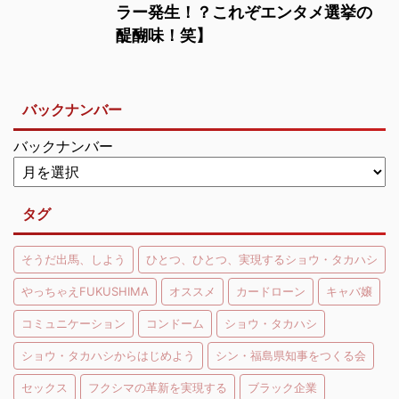
ラー発生！？これぞエンタメ選挙の
醍醐味！笑】
バックナンバー
バックナンバー
タグ
そうだ出馬、しよう
ひとつ、ひとつ、実現するショウ・タカハシ
やっちゃえFUKUSHIMA
オススメ
カードローン
キャバ嬢
コミュニケーション
コンドーム
ショウ・タカハシ
ショウ・タカハシからはじめよう
シン・福島県知事をつくる会
セックス
フクシマの革新を実現する
ブラック企業