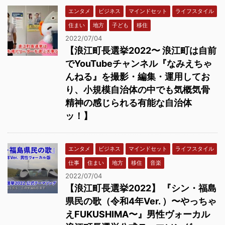
エンタメ
ビジネス
マインドセット
ライフスタイル
住まい
地方
子ども
移住
2022/07/04
【浪江町長選挙2022〜 浪江町は自前
でYouTubeチャンネル『なみえちゃ
んねる』を撮影・編集・運用してお
り、小規模自治体の中でも気概気骨
精神の感じられる有能な自治体
ッ！】
エンタメ
ビジネス
マインドセット
ライフスタイル
仕事
住まい
地方
移住
音楽
2022/07/04
【浪江町長選挙2022】 『シン・福島
県民の歌（令和4年Ver. ）〜やっちゃ
えFUKUSHIMA〜』男性ヴォーカル