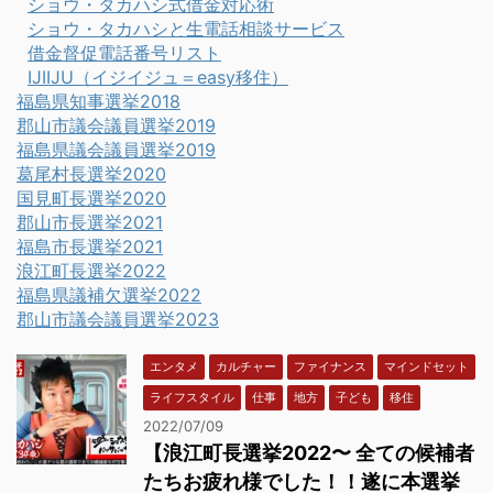
ショウ・タカハシ式借金対応術
ショウ・タカハシと生電話相談サービス
借金督促電話番号リスト
IJIIJU（イジイジュ＝easy移住）
福島県知事選挙2018
郡山市議会議員選挙2019
福島県議会議員選挙2019
葛尾村長選挙2020
国見町長選挙2020
郡山市長選挙2021
福島市長選挙2021
浪江町長選挙2022
福島県議補欠選挙2022
郡山市議会議員選挙2023
エンタメ
カルチャー
ファイナンス
マインドセット
ライフスタイル
仕事
地方
子ども
移住
2022/07/09
【浪江町長選挙2022〜 全ての候補者
たちお疲れ様でした！！遂に本選挙