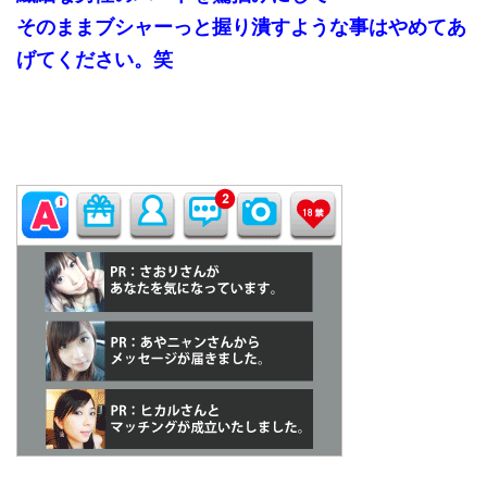
そのままブシャーっと握り潰すような事はやめてあ
げてください。笑