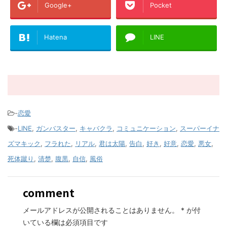
Google+
Pocket
Hatena
LINE
-
恋愛
-
LINE
,
ガンバスター
,
キャバクラ
,
コミュニケーション
,
スーパーイナ
ズマキック
,
フラれた
,
リアル
,
君は太陽
,
告白
,
好き
,
好意
,
恋愛
,
悪女
,
死体蹴り
,
清楚
,
腹黒
,
自信
,
風俗
comment
メールアドレスが公開されることはありません。
*
が付
いている欄は必須項目です