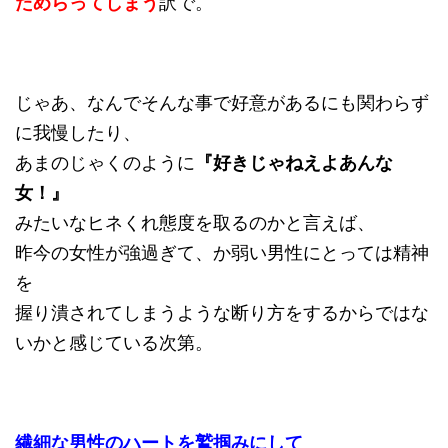
ためらってしまう
訳で。
じゃあ、なんでそんな事で好意があるにも関わらず
に我慢したり、
あまのじゃくのように
『好きじゃねえよあんな
女！』
みたいなヒネくれ態度を取るのかと言えば、
昨今の女性が強過ぎて、か弱い男性にとっては精神
を
握り潰されてしまうような断り方をするからではな
いかと感じている次第。
繊細な男性のハートを鷲掴みにして