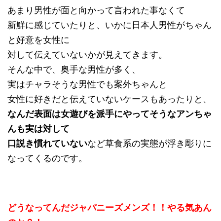
あまり男性が面と向かって言われた事なくて
新鮮に感じていたりと、いかに日本人男性がちゃん
と好意を女性に
対して伝えていないかが見えてきます。
そんな中で、奥手な男性が多く、
実はチャラそうな男性でも案外ちゃんと
女性に好きだと伝えていないケースもあったりと、
なんだ表面は女遊びを派手にやってそうなアンちゃ
んも実は対して
口説き慣れていない
など草食系の実態が浮き彫りに
なってくるのです。
どうなってんだジャパニーズメンズ！！やる気あん