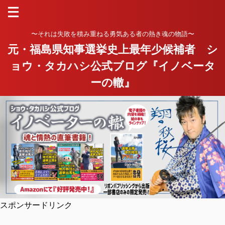
〜それは失敗を積み重ねる勇気ある者の熱き魂の物語〜
元・福島県知事選挙史上最年少候補者 シ
ョウ・タカハシ公式ブログ『イノベータ
ーの轍』
スポンサードリンク