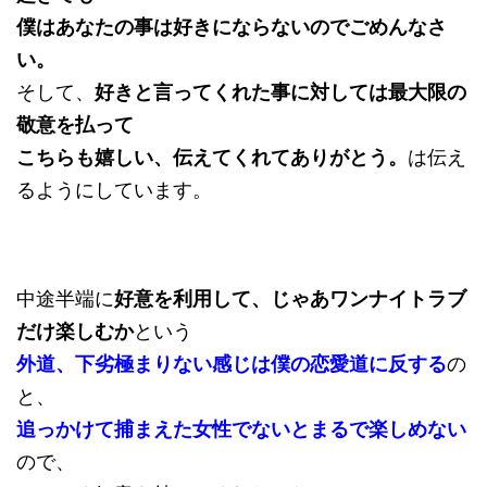
僕はあなたの事は好きにならないのでごめんなさ
い。
そして、
好きと言ってくれた事に対しては最大限の
敬意を払って
こちらも嬉しい、伝えてくれてありがとう。
は伝え
るようにしています。
中途半端に
好意を利用して、じゃあワンナイトラブ
だけ楽しむか
という
外道、
下劣極まりない感じは僕の恋愛道に反する
の
と、
追っかけて捕まえた女性でないとまるで楽しめない
ので、