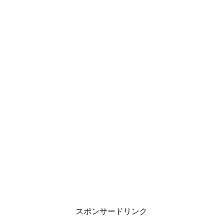
スポンサードリンク