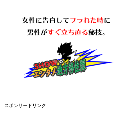
スポンサードリンク