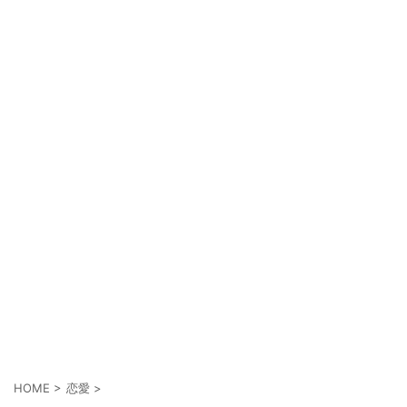
HOME
>
恋愛
>