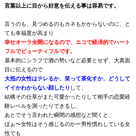
言葉以上に目から好意を伝える事は容易です。
言うのも、見つめるのもカネもかからないのに、と
ても幸福度が高まり
幸せオーラ全開になるので、エコで経済的でハート
フルでビューティフルです。
基本的にシラフで酒の勢いなど必要とせず、大真面
目に伝えるので
大抵の女性はテレるか、笑って茶化すか、どうして
イイかわからない顔したり
して、
結構その仕草がまた可愛かったりして相手の恋愛経
験レベルを測ったりできるし、
あとでそう言われた瞬間の感想など聞くと、
ほぉ〜女性はそう感じるのかー男性慣れしている女
性でも