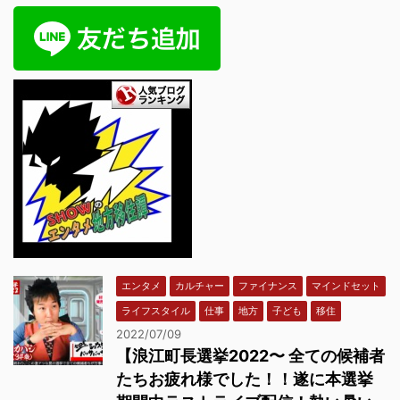
エンタメ
カルチャー
ファイナンス
マインドセット
ライフスタイル
仕事
地方
子ども
移住
2022/07/09
【浪江町長選挙2022〜 全ての候補者
たちお疲れ様でした！！遂に本選挙