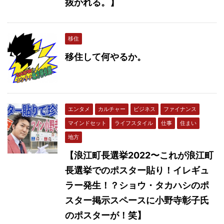
抜かれる。】
移住
移住して何やるか。
エンタメ
カルチャー
ビジネス
ファイナンス
マインドセット
ライフスタイル
仕事
住まい
地方
【浪江町長選挙2022〜これが浪江町
長選挙でのポスター貼り！イレギュ
ラー発生！？ショウ・タカハシのポ
スター掲示スペースに小野寺彰子氏
のポスターが！笑】