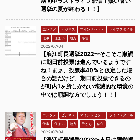
期間中ラストライブ配信！熱い暑い
選挙の夏が終わる！！】
エンタメ
ビジネス
マインドセット
ライフスタイル
仕事
住まい
地方
移住
2022/07/04
【浪江町長選挙2022〜そこそこ順調
に期日前投票は進んでいるようです
ね！まぁ、投票率40％と仮定した場
合の話だけど、期日前投票できるの
が町内1ヶ所しかない壊滅的な環境の
中では順調な方でしょう！！】
エンタメ
ビジネス
マインドセット
ライフスタイル
仕事
住まい
地方
子ども
移住
2022/07/04
【浪江町長選手2022〜本日は選挙期