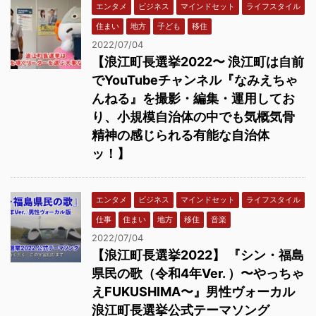
エンタメ
ビジネス
マインドセット
ライフスタイル
住まい
地方
子ども
移住
2022/07/04
【浪江町長選挙2022〜 浪江町は自前
でYouTubeチャンネル『なみえちゃ
んねる』を撮影・編集・運用してお
り、小規模自治体の中でも気概気骨
精神の感じられる有能な自治体
ッ！】
エンタメ
ビジネス
マインドセット
ライフスタイル
仕事
住まい
地方
移住
音楽
2022/07/04
【浪江町長選挙2022】 『シン・福島
県民の歌（令和4年Ver. ）〜やっちゃ
えFUKUSHIMA〜』男性ヴォーカル
浪江町長選挙公式テーマソング