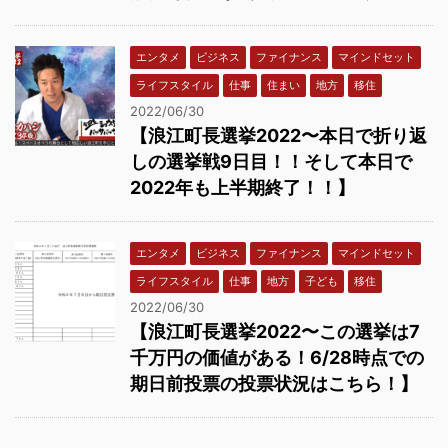
エンタメ
ビジネス
ファイナンス
マインドセット
ライフスタイル
仕事
住まい
地方
移住
2022/06/30
【浪江町長選挙2022〜本日で折り返
しの選挙戦9日目！！そして本日で
2022年も上半期終了！！】
エンタメ
ビジネス
ファイナンス
マインドセット
ライフスタイル
仕事
地方
子ども
移住
2022/06/30
【浪江町長選挙2022〜この選挙は7
千万円の価値がある！6/28時点での
期日前投票の投票状況はこちら！】