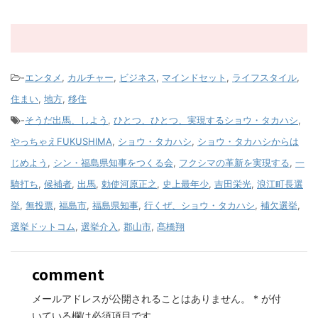
-
エンタメ
,
カルチャー
,
ビジネス
,
マインドセット
,
ライフスタイル
,
住まい
,
地方
,
移住
-
そうだ出馬、しよう
,
ひとつ、ひとつ、実現するショウ・タカハシ
,
やっちゃえFUKUSHIMA
,
ショウ・タカハシ
,
ショウ・タカハシからは
じめよう
,
シン・福島県知事をつくる会
,
フクシマの革新を実現する
,
一
騎打ち
,
候補者
,
出馬
,
勅使河原正之
,
史上最年少
,
吉田栄光
,
浪江町長選
挙
,
無投票
,
福島市
,
福島県知事
,
行くぜ、ショウ・タカハシ
,
補欠選挙
,
選挙ドットコム
,
選挙介入
,
郡山市
,
髙橋翔
comment
メールアドレスが公開されることはありません。
*
が付
いている欄は必須項目です