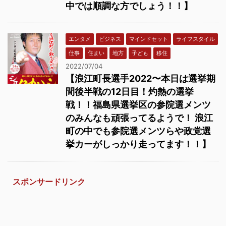
中では順調な方でしょう！！】
エンタメ
ビジネス
マインドセット
ライフスタイル
仕事
住まい
地方
子ども
移住
2022/07/04
【浪江町長選手2022〜本日は選挙期
間後半戦の12日目！灼熱の選挙
戦！！福島県選挙区の参院選メンツ
のみんなも頑張ってるようで！ 浪江
町の中でも参院選メンツらや政党選
挙カーがしっかり走ってます！！】
スポンサードリンク