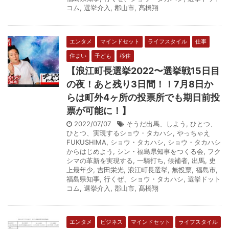
コム
,
選挙介入
,
郡山市
,
髙橋翔
エンタメ
マインドセット
ライフスタイル
仕事
住まい
子ども
移住
【浪江町長選挙2022〜選挙戦15日目
の夜！あと残り3日間！！7月8日か
らは町外4ヶ所の投票所でも期日前投
票が可能に！】
2022/07/07
そうだ出馬、しよう
,
ひとつ、
ひとつ、実現するショウ・タカハシ
,
やっちゃえ
FUKUSHIMA
,
ショウ・タカハシ
,
ショウ・タカハシ
からはじめよう
,
シン・福島県知事をつくる会
,
フク
シマの革新を実現する
,
一騎打ち
,
候補者
,
出馬
,
史
上最年少
,
吉田栄光
,
浪江町長選挙
,
無投票
,
福島市
,
福島県知事
,
行くぜ、ショウ・タカハシ
,
選挙ドット
コム
,
選挙介入
,
郡山市
,
髙橋翔
エンタメ
ビジネス
マインドセット
ライフスタイル