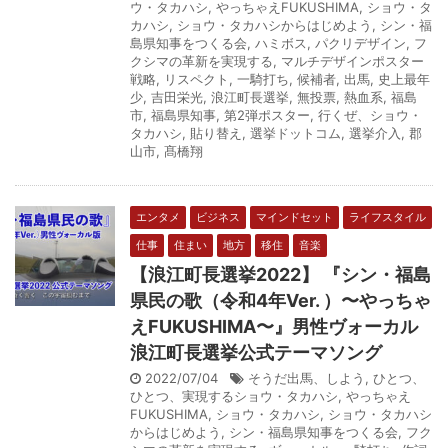
ウ・タカハシ
,
やっちゃえFUKUSHIMA
,
ショウ・タ
カハシ
,
ショウ・タカハシからはじめよう
,
シン・福
島県知事をつくる会
,
ハミボス
,
パクリデザイン
,
フ
クシマの革新を実現する
,
マルチデザインポスター
戦略
,
リスペクト
,
一騎打ち
,
候補者
,
出馬
,
史上最年
少
,
吉田栄光
,
浪江町長選挙
,
無投票
,
熱血系
,
福島
市
,
福島県知事
,
第2弾ポスター
,
行くぜ、ショウ・
タカハシ
,
貼り替え
,
選挙ドットコム
,
選挙介入
,
郡
山市
,
髙橋翔
エンタメ
ビジネス
マインドセット
ライフスタイル
仕事
住まい
地方
移住
音楽
【浪江町長選挙2022】 『シン・福島
県民の歌（令和4年Ver. ）〜やっちゃ
えFUKUSHIMA〜』男性ヴォーカル
浪江町長選挙公式テーマソング
2022/07/04
そうだ出馬、しよう
,
ひとつ、
ひとつ、実現するショウ・タカハシ
,
やっちゃえ
FUKUSHIMA
,
ショウ・タカハシ
,
ショウ・タカハシ
からはじめよう
,
シン・福島県知事をつくる会
,
フク