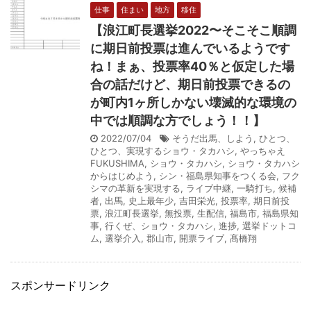
仕事
住まい
地方
移住
【浪江町長選挙2022〜そこそこ順調
に期日前投票は進んでいるようです
ね！まぁ、投票率40％と仮定した場
合の話だけど、期日前投票できるの
が町内1ヶ所しかない壊滅的な環境の
中では順調な方でしょう！！】
2022/07/04
そうだ出馬、しよう
,
ひとつ、
ひとつ、実現するショウ・タカハシ
,
やっちゃえ
FUKUSHIMA
,
ショウ・タカハシ
,
ショウ・タカハシ
からはじめよう
,
シン・福島県知事をつくる会
,
フク
シマの革新を実現する
,
ライブ中継
,
一騎打ち
,
候補
者
,
出馬
,
史上最年少
,
吉田栄光
,
投票率
,
期日前投
票
,
浪江町長選挙
,
無投票
,
生配信
,
福島市
,
福島県知
事
,
行くぜ、ショウ・タカハシ
,
進捗
,
選挙ドットコ
ム
,
選挙介入
,
郡山市
,
開票ライブ
,
髙橋翔
スポンサードリンク