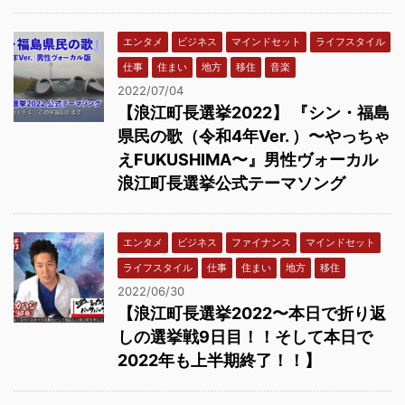
エンタメ
ビジネス
マインドセット
ライフスタイル
仕事
住まい
地方
移住
音楽
2022/07/04
【浪江町長選挙2022】 『シン・福島
県民の歌（令和4年Ver. ）〜やっちゃ
えFUKUSHIMA〜』男性ヴォーカル
浪江町長選挙公式テーマソング
エンタメ
ビジネス
ファイナンス
マインドセット
ライフスタイル
仕事
住まい
地方
移住
2022/06/30
【浪江町長選挙2022〜本日で折り返
しの選挙戦9日目！！そして本日で
2022年も上半期終了！！】