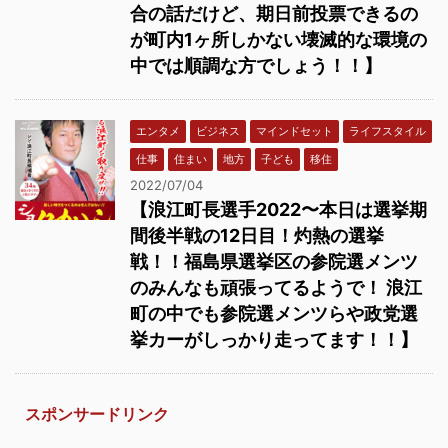
合の話だけど、期日前投票できるの
が町内1ヶ所しかない壊滅的な環境の
中では順調な方でしょう！！】
エンタメ
ビジネス
マインドセット
ライフスタイル
仕事
住まい
地方
子ども
移住
2022/07/04
【浪江町長選手2022〜本日は選挙期
間後半戦の12日目！灼熱の選挙
戦！！福島県選挙区の参院選メンツ
のみんなも頑張ってるようで！ 浪江
町の中でも参院選メンツらや政党選
挙カーがしっかり走ってます！！】
スポンサードリンク