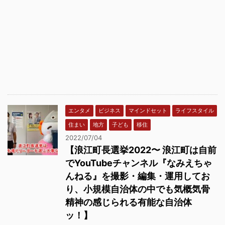
エンタメ
ビジネス
マインドセット
ライフスタイル
住まい
地方
子ども
移住
2022/07/04
【浪江町長選挙2022〜 浪江町は自前
でYouTubeチャンネル『なみえちゃ
んねる』を撮影・編集・運用してお
り、小規模自治体の中でも気概気骨
精神の感じられる有能な自治体
ッ！】