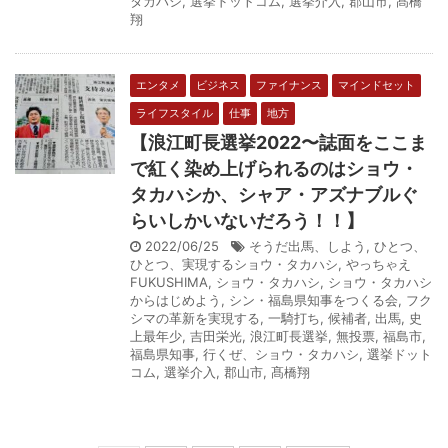
タカハシ
,
選挙ドットコム
,
選挙介入
,
郡山市
,
髙橋
翔
エンタメ
ビジネス
ファイナンス
マインドセット
ライフスタイル
仕事
地方
【浪江町長選挙2022〜誌面をここま
で紅く染め上げられるのはショウ・
タカハシか、シャア・アズナブルぐ
らいしかいないだろう！！】
2022/06/25
そうだ出馬、しよう
,
ひとつ、
ひとつ、実現するショウ・タカハシ
,
やっちゃえ
FUKUSHIMA
,
ショウ・タカハシ
,
ショウ・タカハシ
からはじめよう
,
シン・福島県知事をつくる会
,
フク
シマの革新を実現する
,
一騎打ち
,
候補者
,
出馬
,
史
上最年少
,
吉田栄光
,
浪江町長選挙
,
無投票
,
福島市
,
福島県知事
,
行くぜ、ショウ・タカハシ
,
選挙ドット
コム
,
選挙介入
,
郡山市
,
髙橋翔