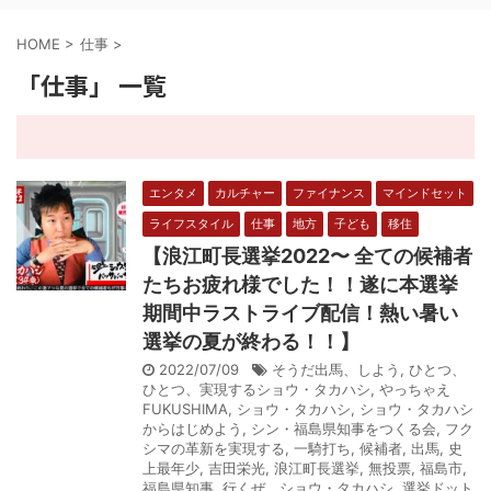
HOME
>
仕事
>
「仕事」 一覧
エンタメ
カルチャー
ファイナンス
マインドセット
ライフスタイル
仕事
地方
子ども
移住
【浪江町長選挙2022〜 全ての候補者
たちお疲れ様でした！！遂に本選挙
期間中ラストライブ配信！熱い暑い
選挙の夏が終わる！！】
2022/07/09
そうだ出馬、しよう
,
ひとつ、
ひとつ、実現するショウ・タカハシ
,
やっちゃえ
FUKUSHIMA
,
ショウ・タカハシ
,
ショウ・タカハシ
からはじめよう
,
シン・福島県知事をつくる会
,
フク
シマの革新を実現する
,
一騎打ち
,
候補者
,
出馬
,
史
上最年少
,
吉田栄光
,
浪江町長選挙
,
無投票
,
福島市
,
福島県知事
,
行くぜ、ショウ・タカハシ
,
選挙ドット