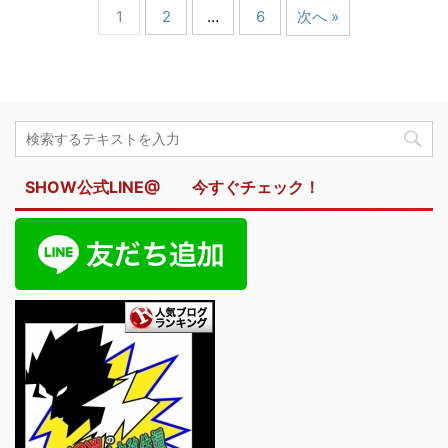
1
2
…
6
次へ »
SHOW公式LINE@ 今すぐチェック！