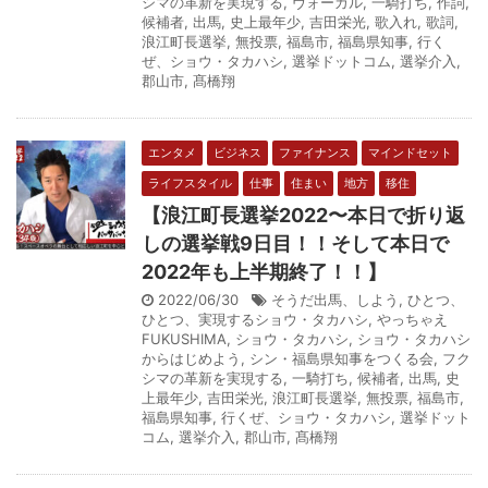
シマの革新を実現する
,
ヴォーカル
,
一騎打ち
,
作詞
,
候補者
,
出馬
,
史上最年少
,
吉田栄光
,
歌入れ
,
歌詞
,
浪江町長選挙
,
無投票
,
福島市
,
福島県知事
,
行く
ぜ、ショウ・タカハシ
,
選挙ドットコム
,
選挙介入
,
郡山市
,
髙橋翔
エンタメ
ビジネス
ファイナンス
マインドセット
ライフスタイル
仕事
住まい
地方
移住
【浪江町長選挙2022〜本日で折り返
しの選挙戦9日目！！そして本日で
2022年も上半期終了！！】
2022/06/30
そうだ出馬、しよう
,
ひとつ、
ひとつ、実現するショウ・タカハシ
,
やっちゃえ
FUKUSHIMA
,
ショウ・タカハシ
,
ショウ・タカハシ
からはじめよう
,
シン・福島県知事をつくる会
,
フク
シマの革新を実現する
,
一騎打ち
,
候補者
,
出馬
,
史
上最年少
,
吉田栄光
,
浪江町長選挙
,
無投票
,
福島市
,
福島県知事
,
行くぜ、ショウ・タカハシ
,
選挙ドット
コム
,
選挙介入
,
郡山市
,
髙橋翔