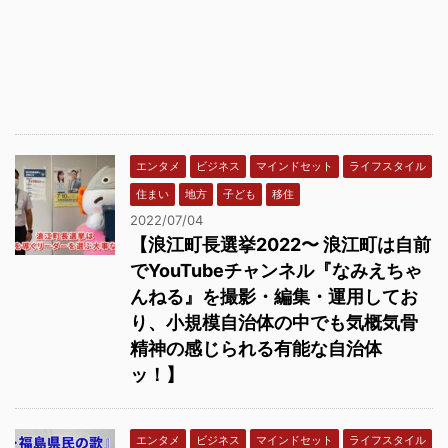
エンタメ
ビジネス
マインドセット
ライフスタイル
住まい
地方
子ども
移住
2022/07/04
【浪江町長選挙2022〜 浪江町は自前
でYouTubeチャンネル『なみえちゃ
んねる』を撮影・編集・運用してお
り、小規模自治体の中でも気概気骨
精神の感じられる有能な自治体
ッ！】
エンタメ
ビジネス
マインドセット
ライフスタイル