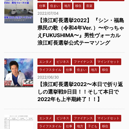
仕事
住まい
地方
移住
音楽
2022/07/04
【浪江町長選挙2022】 『シン・福島
県民の歌（令和4年Ver. ）〜やっちゃ
えFUKUSHIMA〜』男性ヴォーカル
浪江町長選挙公式テーマソング
エンタメ
ビジネス
ファイナンス
マインドセット
ライフスタイル
仕事
住まい
地方
移住
2022/06/30
【浪江町長選挙2022〜本日で折り返
しの選挙戦9日目！！そして本日で
2022年も上半期終了！！】
エンタメ
ビジネス
ファイナンス
マインドセット
ライフスタイル
仕事
地方
子ども
移住