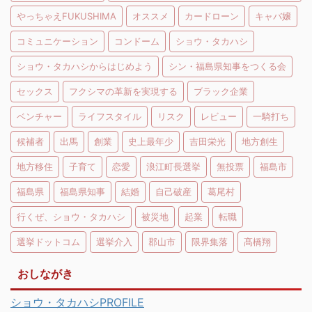
やっちゃえFUKUSHIMA
オススメ
カードローン
キャバ嬢
コミュニケーション
コンドーム
ショウ・タカハシ
ショウ・タカハシからはじめよう
シン・福島県知事をつくる会
セックス
フクシマの革新を実現する
ブラック企業
ベンチャー
ライフスタイル
リスク
レビュー
一騎打ち
候補者
出馬
創業
史上最年少
吉田栄光
地方創生
地方移住
子育て
恋愛
浪江町長選挙
無投票
福島市
福島県
福島県知事
結婚
自己破産
葛尾村
行くぜ、ショウ・タカハシ
被災地
起業
転職
選挙ドットコム
選挙介入
郡山市
限界集落
髙橋翔
おしながき
ショウ・タカハシPROFILE