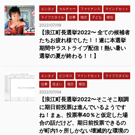
エンタメ
カルチャー
ファイナンス
マインドセット
ライフスタイル
仕事
地方
子ども
移住
2022/07/09
【浪江町長選挙2022〜 全ての候補者
たちお疲れ様でした！！遂に本選挙
期間中ラストライブ配信！熱い暑い
選挙の夏が終わる！！】
エンタメ
ビジネス
マインドセット
ライフスタイル
仕事
住まい
地方
移住
2022/07/04
【浪江町長選挙2022〜そこそこ順調
に期日前投票は進んでいるようです
ね！まぁ、投票率40％と仮定した場
合の話だけど、期日前投票できるの
が町内1ヶ所しかない壊滅的な環境の