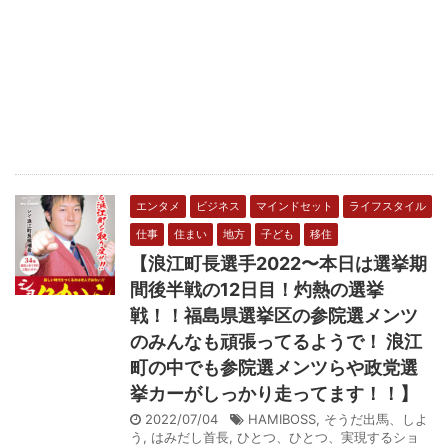
エンタメ
ビジネス
マインドセット
ライフスタイル
仕事
住まい
地方
子ども
移住
【浪江町長選手2022〜本日は選挙期
間後半戦の12日目！灼熱の選挙
戦！！福島県選挙区の参院選メンツ
のみんなも頑張ってるようで！ 浪江
町の中でも参院選メンツらや政党選
挙カーがしっかり走ってます！！】
2022/07/04
HAMIBOSS
,
そうだ出馬、しよ
う
,
はみだし首長
,
ひとつ、ひとつ、実現するショ