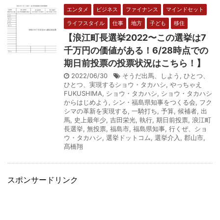
エンタメ
ビジネス
ファイナンス
マインドセット
ライフスタイル
仕事
地方
子ども
移住
【浪江町長選挙2022〜この選挙は7
千万円の価値がある！6/28時点での
期日前投票の投票状況はこちら！】
2022/06/30
そうだ出馬、しよう
,
ひとつ、
ひとつ、実現するショウ・タカハシ
,
やっちゃえ
FUKUSHIMA
,
ショウ・タカハシ
,
ショウ・タカハシ
からはじめよう
,
シン・福島県知事をつくる会
,
フク
シマの革新を実現する
,
一騎打ち
,
予算
,
候補者
,
出
馬
,
史上最年少
,
吉田栄光
,
執行
,
期日前投票
,
浪江町
長選挙
,
無投票
,
福島市
,
福島県知事
,
行くぜ、ショ
ウ・タカハシ
,
選挙ドットコム
,
選挙介入
,
郡山市
,
髙橋翔
スポンサードリンク