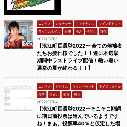
エンタメ
カルチャー
ファイナンス
マインドセット
ライフスタイル
仕事
地方
子ども
移住
2022/07/09
【浪江町長選挙2022〜 全ての候補者
たちお疲れ様でした！！遂に本選挙
期間中ラストライブ配信！熱い暑い
選挙の夏が終わる！！】
エンタメ
ビジネス
マインドセット
ライフスタイル
仕事
住まい
地方
移住
2022/07/04
【浪江町長選挙2022〜そこそこ順調
に期日前投票は進んでいるようです
ね！まぁ、投票率40％と仮定した場