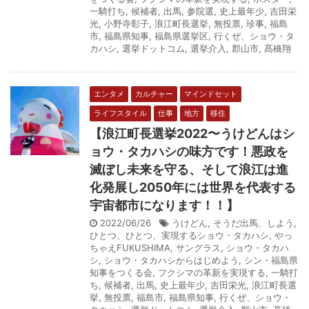
一騎打ち
,
候補者
,
出馬
,
参院選
,
史上最年少
,
吉田栄
光
,
小野寺彰子
,
浪江町長選挙
,
無投票
,
珍事
,
福島
市
,
福島県知事
,
福島県選挙区
,
行くぜ、ショウ・タ
カハシ
,
選挙ドットコム
,
選挙介入
,
郡山市
,
髙橋翔
エンタメ
カルチャー
マインドセット
ライフスタイル
仕事
地方
移住
【浪江町長選挙2022〜うけどんはシ
ョウ・タカハシの味方です！悪政を
滅ぼし未来を守る、そして浪江は進
化発展し2050年には世界を代表する
宇宙都市になります！！】
2022/06/26
うけどん
,
そうだ出馬、しよう
,
ひとつ、ひとつ、実現するショウ・タカハシ
,
やっ
ちゃえFUKUSHIMA
,
サングラス
,
ショウ・タカハ
シ
,
ショウ・タカハシからはじめよう
,
シン・福島県
知事をつくる会
,
フクシマの革新を実現する
,
一騎打
ち
,
候補者
,
出馬
,
史上最年少
,
吉田栄光
,
浪江町長選
挙
,
無投票
,
福島市
,
福島県知事
,
行くぜ、ショウ・