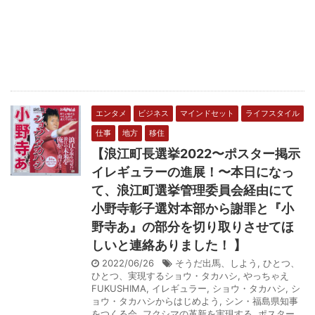
エンタメ
ビジネス
マインドセット
ライフスタイル
仕事
地方
移住
【浪江町長選挙2022〜ポスター掲示
イレギュラーの進展！〜本日になっ
て、浪江町選挙管理委員会経由にて
小野寺彰子選対本部から謝罪と『小
野寺あ』の部分を切り取りさせてほ
しいと連絡ありました！ 】
2022/06/26
そうだ出馬、しよう
,
ひとつ、
ひとつ、実現するショウ・タカハシ
,
やっちゃえ
FUKUSHIMA
,
イレギュラー
,
ショウ・タカハシ
,
シ
ョウ・タカハシからはじめよう
,
シン・福島県知事
をつくる会
,
フクシマの革新を実現する
,
ポスター
,