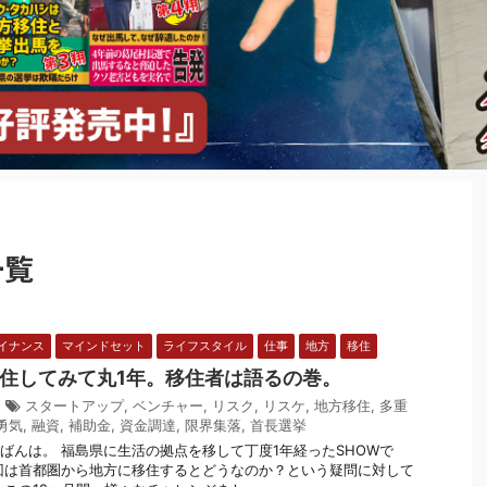
一覧
イナンス
マインドセット
ライフスタイル
仕事
地方
移住
住してみて丸1年。移住者は語るの巻。
1
スタートアップ
,
ベンチャー
,
リスク
,
リスケ
,
地方移住
,
多重
勇気
,
融資
,
補助金
,
資金調達
,
限界集落
,
首長選挙
ばんは。 福島県に生活の拠点を移して丁度1年経ったSHOWで
回は首都圏から地方に移住するとどうなのか？という疑問に対して