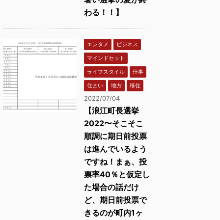
わる！！】
エンタメ
ビジネス
マインドセット
ライフスタイル
仕事
住まい
地方
移住
2022/07/04
【浪江町長選挙
2022〜そこそこ
順調に期日前投票
は進んでいるよう
ですね！まぁ、投
票率40％と仮定し
た場合の話だけ
ど、期日前投票で
きるのが町内1ヶ