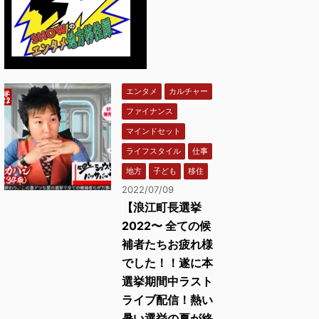
エンタメ
カルチャー
ファイナンス
マインドセット
ライフスタイル
仕事
地方
子ども
移住
2022/07/09
【浪江町長選挙
2022〜 全ての候
補者たちお疲れ様
でした！！遂に本
選挙期間中ラスト
ライブ配信！熱い
暑い選挙の夏が終