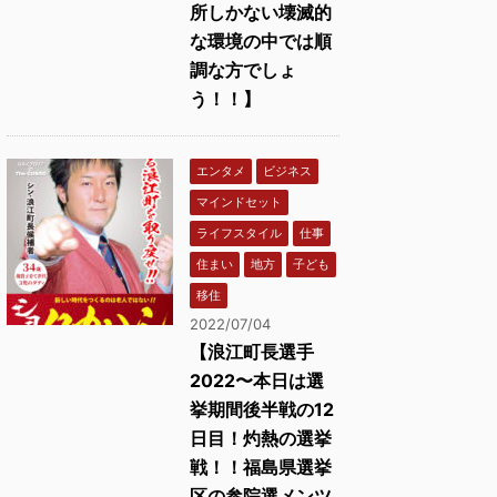
所しかない壊滅的
な環境の中では順
調な方でしょ
う！！】
エンタメ
ビジネス
マインドセット
ライフスタイル
仕事
住まい
地方
子ども
移住
2022/07/04
【浪江町長選手
2022〜本日は選
挙期間後半戦の12
日目！灼熱の選挙
戦！！福島県選挙
区の参院選メンツ