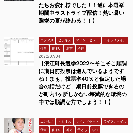
たちお疲れ様でした！！遂に本選挙
期間中ラストライブ配信！熱い暑い
選挙の夏が終わる！！】
エンタメ
ビジネス
マインドセット
ライフスタイル
仕事
住まい
地方
移住
2022/07/04
【浪江町長選挙2022〜そこそこ順調
に期日前投票は進んでいるようです
ね！まぁ、投票率40％と仮定した場
合の話だけど、期日前投票できるの
が町内1ヶ所しかない壊滅的な環境の
中では順調な方でしょう！！】
エンタメ
ビジネス
マインドセット
ライフスタイル
仕事
住まい
地方
子ども
移住