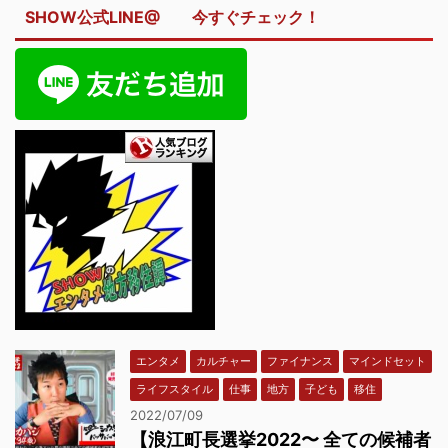
SHOW公式LINE@ 今すぐチェック！
エンタメ
カルチャー
ファイナンス
マインドセット
ライフスタイル
仕事
地方
子ども
移住
2022/07/09
【浪江町長選挙2022〜 全ての候補者