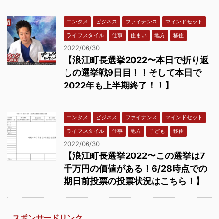
エンタメ
ビジネス
ファイナンス
マインドセット
ライフスタイル
仕事
住まい
地方
移住
2022/06/30
【浪江町長選挙2022〜本日で折り返
しの選挙戦9日目！！そして本日で
2022年も上半期終了！！】
エンタメ
ビジネス
ファイナンス
マインドセット
ライフスタイル
仕事
地方
子ども
移住
2022/06/30
【浪江町長選挙2022〜この選挙は7
千万円の価値がある！6/28時点での
期日前投票の投票状況はこちら！】
スポンサードリンク