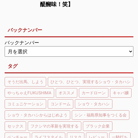
醍醐味！笑】
バックナンバー
バックナンバー
タグ
そうだ出馬、しよう
ひとつ、ひとつ、実現するショウ・タカハシ
やっちゃえFUKUSHIMA
オススメ
カードローン
キャバ嬢
コミュニケーション
コンドーム
ショウ・タカハシ
ショウ・タカハシからはじめよう
シン・福島県知事をつくる会
セックス
フクシマの革新を実現する
ブラック企業
ベンチャー
ライフスタイル
リスク
レビュー
一騎打ち