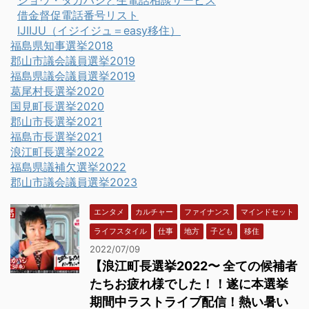
借金督促電話番号リスト
IJIIJU（イジイジュ＝easy移住）
福島県知事選挙2018
郡山市議会議員選挙2019
福島県議会議員選挙2019
葛尾村長選挙2020
国見町長選挙2020
郡山市長選挙2021
福島市長選挙2021
浪江町長選挙2022
福島県議補欠選挙2022
郡山市議会議員選挙2023
エンタメ
カルチャー
ファイナンス
マインドセット
ライフスタイル
仕事
地方
子ども
移住
2022/07/09
【浪江町長選挙2022〜 全ての候補者
たちお疲れ様でした！！遂に本選挙
期間中ラストライブ配信！熱い暑い