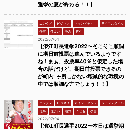
選挙の夏が終わる！！】
エンタメ
ビジネス
マインドセット
ライフスタイル
仕事
住まい
地方
移住
2022/07/04
【浪江町長選挙2022〜そこそこ順調
に期日前投票は進んでいるようです
ね！まぁ、投票率40％と仮定した場
合の話だけど、期日前投票できるの
が町内1ヶ所しかない壊滅的な環境の
中では順調な方でしょう！！】
エンタメ
ビジネス
マインドセット
ライフスタイル
仕事
住まい
地方
子ども
移住
2022/07/04
【浪江町長選手2022〜本日は選挙期