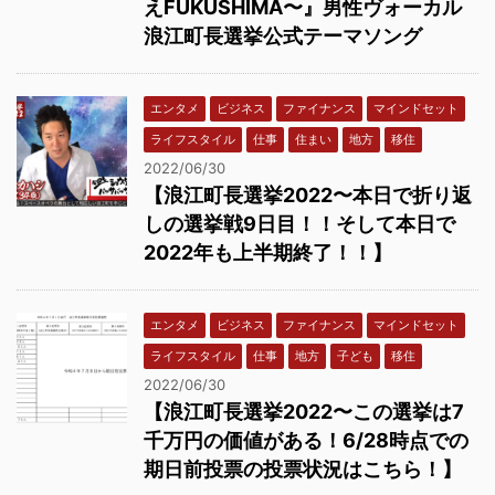
えFUKUSHIMA〜』男性ヴォーカル
浪江町長選挙公式テーマソング
エンタメ
ビジネス
ファイナンス
マインドセット
ライフスタイル
仕事
住まい
地方
移住
2022/06/30
【浪江町長選挙2022〜本日で折り返
しの選挙戦9日目！！そして本日で
2022年も上半期終了！！】
エンタメ
ビジネス
ファイナンス
マインドセット
ライフスタイル
仕事
地方
子ども
移住
2022/06/30
【浪江町長選挙2022〜この選挙は7
千万円の価値がある！6/28時点での
期日前投票の投票状況はこちら！】