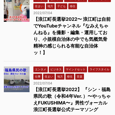
住まい
地方
子ども
移住
2022/07/04
【浪江町長選挙2022〜 浪江町は自前
でYouTubeチャンネル『なみえちゃ
んねる』を撮影・編集・運用してお
り、小規模自治体の中でも気概気骨
精神の感じられる有能な自治体
ッ！】
エンタメ
ビジネス
マインドセット
ライフスタイル
仕事
住まい
地方
移住
音楽
2022/07/04
【浪江町長選挙2022】 『シン・福島
県民の歌（令和4年Ver. ）〜やっちゃ
えFUKUSHIMA〜』男性ヴォーカル
浪江町長選挙公式テーマソング