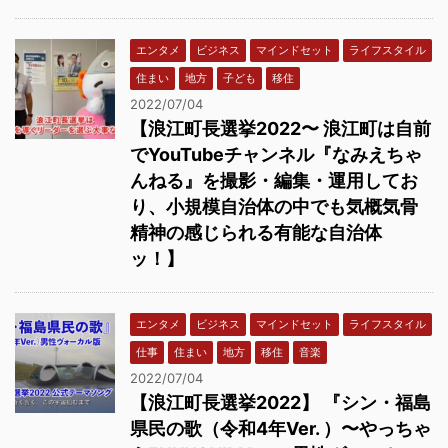
エンタメ
ビジネス
マインドセット
ライフスタイル
住まい
地方
子ども
移住
2022/07/04
【浪江町長選挙2022〜 浪江町は自前
でYouTubeチャンネル『なみえちゃ
んねる』を撮影・編集・運用してお
り、小規模自治体の中でも気概気骨
精神の感じられる有能な自治体
ッ！】
エンタメ
ビジネス
マインドセット
ライフスタイル
仕事
住まい
地方
移住
音楽
2022/07/04
【浪江町長選挙2022】 『シン・福島
県民の歌（令和4年Ver. ）〜やっちゃ