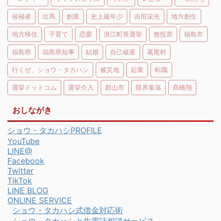
候補者
出馬
創業
史上最年少
吉田栄光
地方創生
地方移住
子育て
恋愛
浪江町長選挙
無投票
福島市
福島県
福島県知事
結婚
自己破産
葛尾村
行くぜ、ショウ・タカハシ
被災地
起業
転職
選挙ドットコム
選挙介入
郡山市
限界集落
髙橋翔
おしながき
ショウ・タカハシPROFILE
YouTube
LINE@
Facebook
Twitter
TikTok
LINE BLOG
ONLINE SERVICE
ショウ・タカハシ式借金対応術
ショウ・タカハシと生電話相談サービス