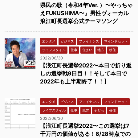
県民の歌（令和4年Ver. ）〜やっちゃ
えFUKUSHIMA〜』男性ヴォーカル
浪江町長選挙公式テーマソング
エンタメ
ビジネス
ファイナンス
マインドセット
ライフスタイル
仕事
住まい
地方
移住
2022/06/30
【浪江町長選挙2022〜本日で折り返
しの選挙戦9日目！！そして本日で
2022年も上半期終了！！】
エンタメ
ビジネス
ファイナンス
マインドセット
ライフスタイル
仕事
地方
子ども
移住
2022/06/30
【浪江町長選挙2022〜この選挙は7
千万円の価値がある！6/28時点での