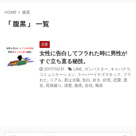
HOME
>
腹黒
「 腹黒 」 一覧
恋愛
女性に告白してフラれた時に男性が
すぐ立ち直る秘技。
2017/10/31
LINE
,
ガンバスター
,
キャバクラ
,
コミュニケーション
,
スーパーイナズマキック
,
フラ
れた
,
リアル
,
君は太陽
,
告白
,
好き
,
好意
,
恋愛
,
悪
女
,
死体蹴り
,
清楚
,
腹黒
,
自信
,
風俗