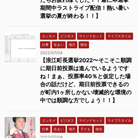
期間中ラストライブ配信！熱い暑い
選挙の夏が終わる！！】
エンタメ
ビジネス
マインドセット
ライフスタイル
仕事
住まい
地方
移住
2022/07/04
【浪江町長選挙2022〜そこそこ順調
に期日前投票は進んでいるようです
ね！まぁ、投票率40％と仮定した場
合の話だけど、期日前投票できるの
が町内1ヶ所しかない壊滅的な環境の
中では順調な方でしょう！！】
エンタメ
ビジネス
マインドセット
ライフスタイル
仕事
住まい
地方
子ども
移住
2022/07/04