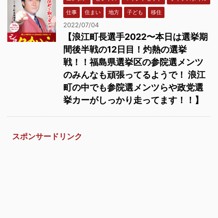
仕事
住まい
地方
子ども
移住
2022/07/04
【浪江町長選手2022〜本日は選挙期
間後半戦の12日目！灼熱の選挙
戦！！福島県選挙区の参院選メンツ
のみんなも頑張ってるようで！ 浪江
町の中でも参院選メンツらや政党選
挙カーがしっかり走ってます！！】
スポンサードリンク