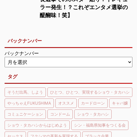
ラー発生！？これぞエンタメ選挙の
醍醐味！笑】
バックナンバー
バックナンバー
タグ
そうだ出馬、しよう
ひとつ、ひとつ、実現するショウ・タカハシ
やっちゃえFUKUSHIMA
オススメ
カードローン
キャバ嬢
コミュニケーション
コンドーム
ショウ・タカハシ
ショウ・タカハシからはじめよう
シン・福島県知事をつくる会
セックス
フクシマの革新を実現する
ブラック企業