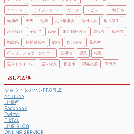
ベンチャー
ライフスタイル
リスク
レビュー
一騎打ち
候補者
出馬
創業
史上最年少
吉田栄光
地方創生
地方移住
子育て
恋愛
浪江町長選挙
無投票
福島市
福島県
福島県知事
結婚
自己破産
葛尾村
行くぜ、ショウ・タカハシ
被災地
起業
転職
選挙ドットコム
選挙介入
郡山市
限界集落
髙橋翔
おしながき
ショウ・タカハシPROFILE
YouTube
LINE@
Facebook
Twitter
TikTok
LINE BLOG
ONLINE SERVICE