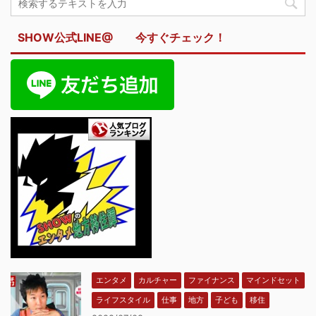
SHOW公式LINE@ 今すぐチェック！
エンタメ
カルチャー
ファイナンス
マインドセット
ライフスタイル
仕事
地方
子ども
移住