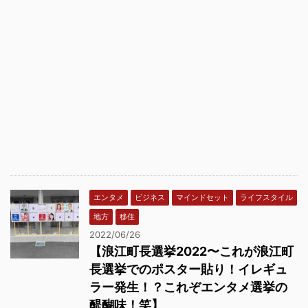
エンタメ
ビジネス
マインドセット
ライフスタイル
地方
移住
2022/06/26
【浪江町長選挙2022〜これが浪江町
長選挙でのポスター貼り！イレギュ
ラー発生！？これぞエンタメ選挙の
醍醐味！笑】