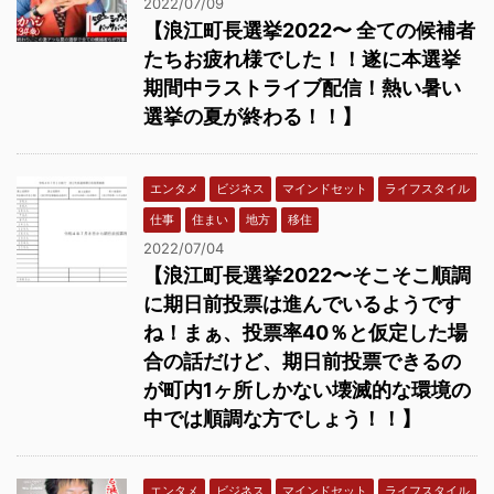
2022/07/09
【浪江町長選挙2022〜 全ての候補者
たちお疲れ様でした！！遂に本選挙
期間中ラストライブ配信！熱い暑い
選挙の夏が終わる！！】
エンタメ
ビジネス
マインドセット
ライフスタイル
仕事
住まい
地方
移住
2022/07/04
【浪江町長選挙2022〜そこそこ順調
に期日前投票は進んでいるようです
ね！まぁ、投票率40％と仮定した場
合の話だけど、期日前投票できるの
が町内1ヶ所しかない壊滅的な環境の
中では順調な方でしょう！！】
エンタメ
ビジネス
マインドセット
ライフスタイル