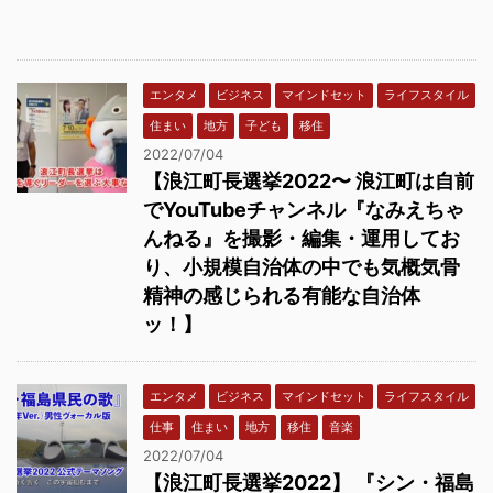
エンタメ
ビジネス
マインドセット
ライフスタイル
住まい
地方
子ども
移住
2022/07/04
【浪江町長選挙2022〜 浪江町は自前
でYouTubeチャンネル『なみえちゃ
んねる』を撮影・編集・運用してお
り、小規模自治体の中でも気概気骨
精神の感じられる有能な自治体
ッ！】
エンタメ
ビジネス
マインドセット
ライフスタイル
仕事
住まい
地方
移住
音楽
2022/07/04
【浪江町長選挙2022】 『シン・福島