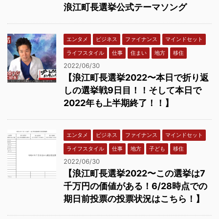
浪江町長選挙公式テーマソング
エンタメ
ビジネス
ファイナンス
マインドセット
ライフスタイル
仕事
住まい
地方
移住
2022/06/30
【浪江町長選挙2022〜本日で折り返
しの選挙戦9日目！！そして本日で
2022年も上半期終了！！】
エンタメ
ビジネス
ファイナンス
マインドセット
ライフスタイル
仕事
地方
子ども
移住
2022/06/30
【浪江町長選挙2022〜この選挙は7
千万円の価値がある！6/28時点での
期日前投票の投票状況はこちら！】