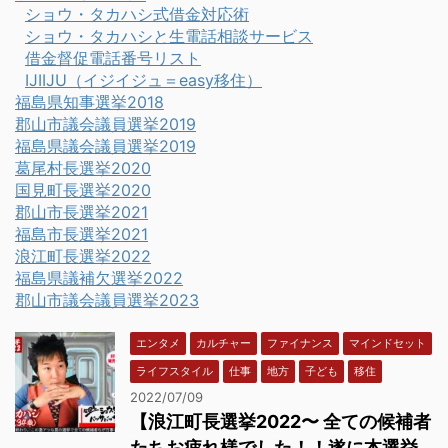
ショウ・タカハシ式借金対応術
ショウ・タカハシと生電話相談サービス
借金督促電話番号リスト
IJIIJU（イジイジュ＝easy移住）
福島県知事選挙2018
郡山市議会議員選挙2019
福島県議会議員選挙2019
葛尾村長選挙2020
国見町長選挙2020
郡山市長選挙2021
福島市長選挙2021
浪江町長選挙2022
福島県議補欠選挙2022
郡山市議会議員選挙2023
エンタメ
カルチャー
ファイナンス
マインドセット
ライフスタイル
仕事
地方
子ども
移住
2022/07/09
【浪江町長選挙2022〜 全ての候補者
たちお疲れ様でした！！遂に本選挙