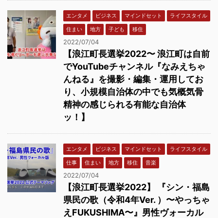
エンタメ
ビジネス
マインドセット
ライフスタイル
住まい
地方
子ども
移住
2022/07/04
【浪江町長選挙2022〜 浪江町は自前
でYouTubeチャンネル『なみえちゃ
んねる』を撮影・編集・運用してお
り、小規模自治体の中でも気概気骨
精神の感じられる有能な自治体
ッ！】
エンタメ
ビジネス
マインドセット
ライフスタイル
仕事
住まい
地方
移住
音楽
2022/07/04
【浪江町長選挙2022】 『シン・福島
県民の歌（令和4年Ver. ）〜やっちゃ
えFUKUSHIMA〜』男性ヴォーカル