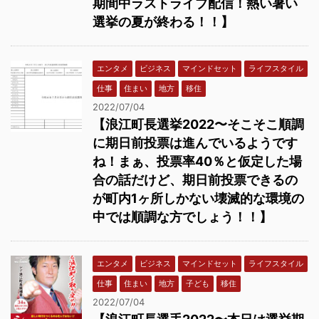
期間中ラストライブ配信！熱い暑い
選挙の夏が終わる！！】
エンタメ
ビジネス
マインドセット
ライフスタイル
仕事
住まい
地方
移住
2022/07/04
【浪江町長選挙2022〜そこそこ順調
に期日前投票は進んでいるようです
ね！まぁ、投票率40％と仮定した場
合の話だけど、期日前投票できるの
が町内1ヶ所しかない壊滅的な環境の
中では順調な方でしょう！！】
エンタメ
ビジネス
マインドセット
ライフスタイル
仕事
住まい
地方
子ども
移住
2022/07/04