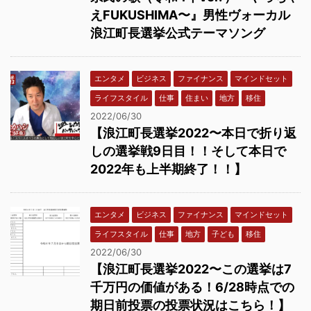
えFUKUSHIMA〜』男性ヴォーカル
浪江町長選挙公式テーマソング
エンタメ
ビジネス
ファイナンス
マインドセット
ライフスタイル
仕事
住まい
地方
移住
2022/06/30
【浪江町長選挙2022〜本日で折り返
しの選挙戦9日目！！そして本日で
2022年も上半期終了！！】
エンタメ
ビジネス
ファイナンス
マインドセット
ライフスタイル
仕事
地方
子ども
移住
2022/06/30
【浪江町長選挙2022〜この選挙は7
千万円の価値がある！6/28時点での
期日前投票の投票状況はこちら！】