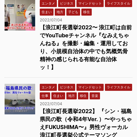
エンタメ
ビジネス
マインドセット
ライフスタイル
住まい
地方
子ども
移住
2022/07/04
【浪江町長選挙2022〜 浪江町は自前
でYouTubeチャンネル『なみえちゃ
んねる』を撮影・編集・運用してお
り、小規模自治体の中でも気概気骨
精神の感じられる有能な自治体
ッ！】
エンタメ
ビジネス
マインドセット
ライフスタイル
仕事
住まい
地方
移住
音楽
2022/07/04
【浪江町長選挙2022】 『シン・福島
県民の歌（令和4年Ver. ）〜やっちゃ
えFUKUSHIMA〜』男性ヴォーカル
浪江町長選挙公式テーマソング