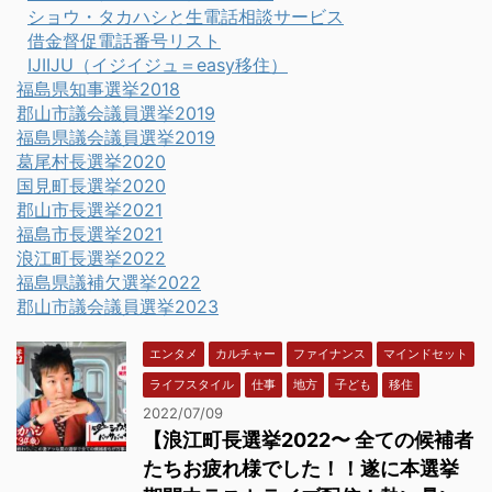
ショウ・タカハシと生電話相談サービス
借金督促電話番号リスト
IJIIJU（イジイジュ＝easy移住）
福島県知事選挙2018
郡山市議会議員選挙2019
福島県議会議員選挙2019
葛尾村長選挙2020
国見町長選挙2020
郡山市長選挙2021
福島市長選挙2021
浪江町長選挙2022
福島県議補欠選挙2022
郡山市議会議員選挙2023
エンタメ
カルチャー
ファイナンス
マインドセット
ライフスタイル
仕事
地方
子ども
移住
2022/07/09
【浪江町長選挙2022〜 全ての候補者
たちお疲れ様でした！！遂に本選挙