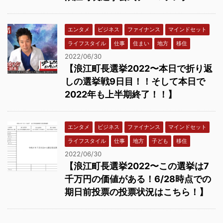
エンタメ
ビジネス
ファイナンス
マインドセット
ライフスタイル
仕事
住まい
地方
移住
2022/06/30
【浪江町長選挙2022〜本日で折り返
しの選挙戦9日目！！そして本日で
2022年も上半期終了！！】
エンタメ
ビジネス
ファイナンス
マインドセット
ライフスタイル
仕事
地方
子ども
移住
2022/06/30
【浪江町長選挙2022〜この選挙は7
千万円の価値がある！6/28時点での
期日前投票の投票状況はこちら！】