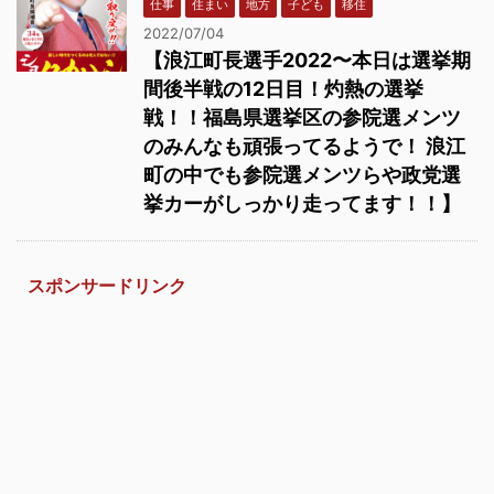
仕事
住まい
地方
子ども
移住
2022/07/04
【浪江町長選手2022〜本日は選挙期
間後半戦の12日目！灼熱の選挙
戦！！福島県選挙区の参院選メンツ
のみんなも頑張ってるようで！ 浪江
町の中でも参院選メンツらや政党選
挙カーがしっかり走ってます！！】
スポンサードリンク