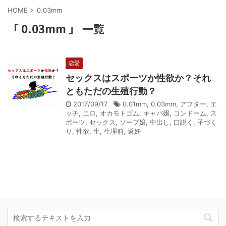
HOME
>
0.03mm
「 0.03mm 」 一覧
恋愛
セックスはスポーツか性欲か？それ
ともただの生殖行動？
2017/09/17
0.01mm
,
0.03mm
,
アフター
,
エ
ッチ
,
エロ
,
オカモトゴム
,
キャバ嬢
,
コンドーム
,
ス
ポーツ
,
セックス
,
ソープ嬢
,
中出し
,
口説く
,
子づく
り
,
性欲
,
生
,
生理前
,
避妊