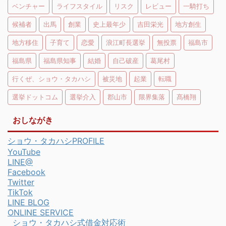
ベンチャー
ライフスタイル
リスク
レビュー
一騎打ち
候補者
出馬
創業
史上最年少
吉田栄光
地方創生
地方移住
子育て
恋愛
浪江町長選挙
無投票
福島市
福島県
福島県知事
結婚
自己破産
葛尾村
行くぜ、ショウ・タカハシ
被災地
起業
転職
選挙ドットコム
選挙介入
郡山市
限界集落
髙橋翔
おしながき
ショウ・タカハシPROFILE
YouTube
LINE@
Facebook
Twitter
TikTok
LINE BLOG
ONLINE SERVICE
ショウ・タカハシ式借金対応術