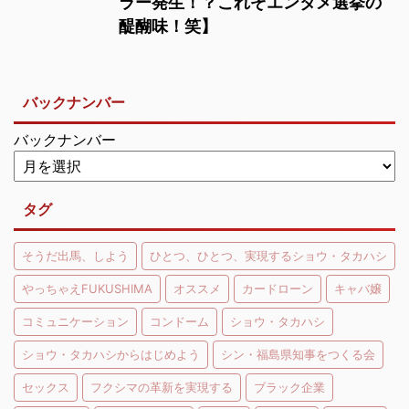
ラー発生！？これぞエンタメ選挙の
醍醐味！笑】
バックナンバー
バックナンバー
タグ
そうだ出馬、しよう
ひとつ、ひとつ、実現するショウ・タカハシ
やっちゃえFUKUSHIMA
オススメ
カードローン
キャバ嬢
コミュニケーション
コンドーム
ショウ・タカハシ
ショウ・タカハシからはじめよう
シン・福島県知事をつくる会
セックス
フクシマの革新を実現する
ブラック企業