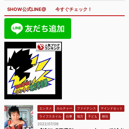
SHOW公式LINE@ 今すぐチェック！
エンタメ
カルチャー
ファイナンス
マインドセット
ライフスタイル
仕事
地方
子ども
移住
2022/07/09