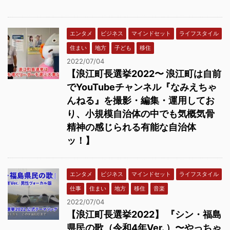
エンタメ
ビジネス
マインドセット
ライフスタイル
住まい
地方
子ども
移住
2022/07/04
【浪江町長選挙2022〜 浪江町は自前
でYouTubeチャンネル『なみえちゃ
んねる』を撮影・編集・運用してお
り、小規模自治体の中でも気概気骨
精神の感じられる有能な自治体
ッ！】
エンタメ
ビジネス
マインドセット
ライフスタイル
仕事
住まい
地方
移住
音楽
2022/07/04
【浪江町長選挙2022】 『シン・福島
県民の歌（令和4年Ver. ）〜やっちゃ