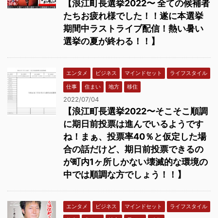
【浪江町長選挙2022〜 全ての候補者
たちお疲れ様でした！！遂に本選挙
期間中ラストライブ配信！熱い暑い
選挙の夏が終わる！！】
エンタメ
ビジネス
マインドセット
ライフスタイル
仕事
住まい
地方
移住
2022/07/04
【浪江町長選挙2022〜そこそこ順調
に期日前投票は進んでいるようです
ね！まぁ、投票率40％と仮定した場
合の話だけど、期日前投票できるの
が町内1ヶ所しかない壊滅的な環境の
中では順調な方でしょう！！】
エンタメ
ビジネス
マインドセット
ライフスタイル