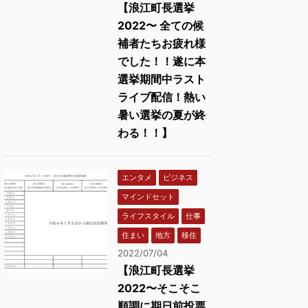
【浪江町長選挙
2022〜 全ての候
補者たちお疲れ様
でした！！遂に本
選挙期間中ラスト
ライブ配信！熱い
暑い選挙の夏が終
わる！！】
エンタメ
ビジネス
マインドセット
ライフスタイル
仕事
住まい
地方
移住
2022/07/04
【浪江町長選挙
2022〜そこそこ
順調に期日前投票