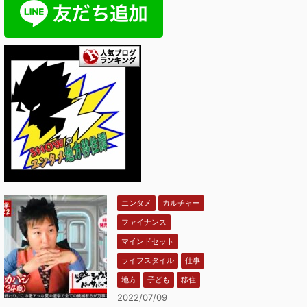
エンタメ
カルチャー
ファイナンス
マインドセット
ライフスタイル
仕事
地方
子ども
移住
2022/07/09