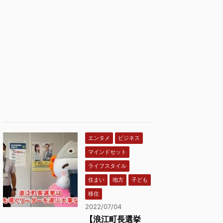
エンタメ
ビジネス
マインドセット
ライフスタイル
住まい
地方
子ども
移住
2022/07/04
【浪江町長選挙