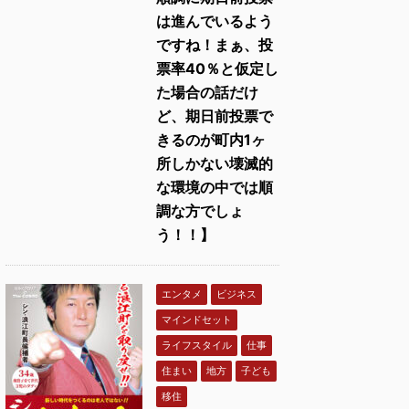
は進んでいるよう
ですね！まぁ、投
票率40％と仮定し
た場合の話だけ
ど、期日前投票で
きるのが町内1ヶ
所しかない壊滅的
な環境の中では順
調な方でしょ
う！！】
エンタメ
ビジネス
マインドセット
ライフスタイル
仕事
住まい
地方
子ども
移住